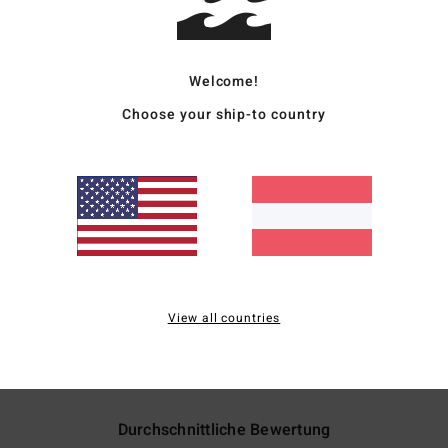
und 
D
(
htt
Welcome!
BB
EPI_
Choose your ship-to country
Zusa
18 % 
Vers
View all countries
Durchschnittliche Bewertung