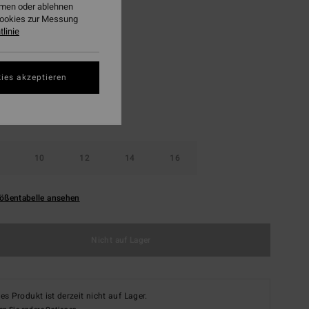
ehmen oder ablehnen
LTER RABATT EXTRA 25%
Cookies zur Messung
linie
Black Multi
ies akzeptieren
10
12
14
16
ößentabelle ansehen
Nicht auf Lager
es Produkt ist derzeit nicht auf Lager.