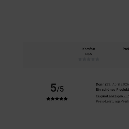
Komfort
Pre
NaN
5
Donna
23. April 202
/5
Ein schönes Produkt,
Original anzeigen - E
Preis-Leistungs-Verh