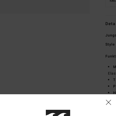
Kauf
Deta
Jungs
Style
Funk
M
Elas
T
P
H
Ä
V
I