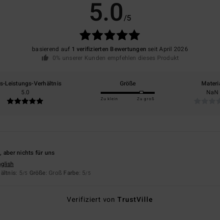
5.0
/5
basierend auf
1 verifizierten Bewertungen
seit April 2026
0% unserer Kunden empfehlen dieses Produkt
is-Leistungs-Verhältnis
Größe
Materi
5.0
NaN
Zu klein
Zu groß
6
 aber nichts für uns
nglish
ältnis
: 5
Größe
: Groß
Farbe
: 5
/5
/5
Verifiziert von
TrustVille