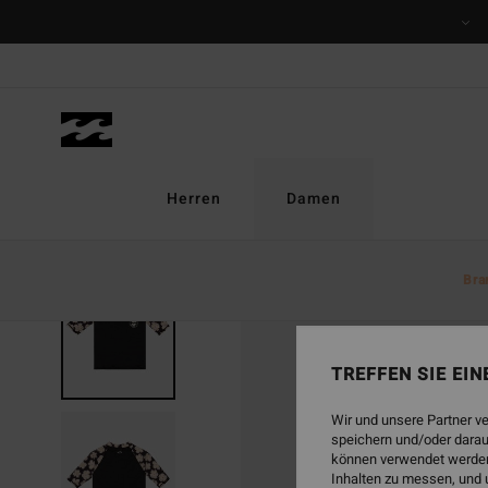
Direkt
zur
Produktinformation
springen
Herren
Damen
Bra
AUSVERKAUFT
TREFFEN SIE EI
Wir und unsere Partner v
speichern und/oder darau
können verwendet werden,
Inhalten zu messen, und 