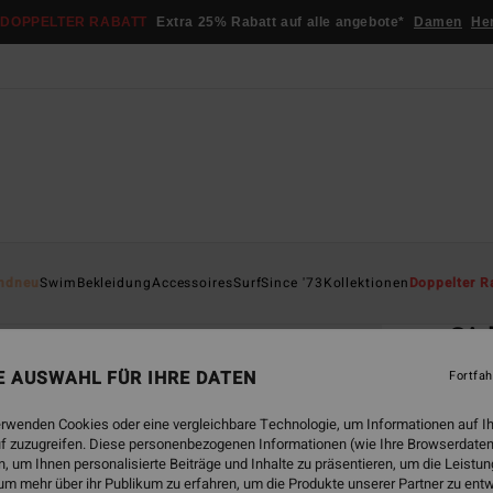
DOPPELTER RABATT
Extra 25% Rabatt auf alle angebote*
Damen
He
Startsei
ndneu
Swim
Bekleidung
Accessoires
Surf
Since '73
Kollektionen
Doppelter R
ÖK
Gir
Jungs
NE AUSWAHL FÜR IHRE DATEN
Fortfah
5.0
erwenden Cookies oder eine vergleichbare Technologie, um Informationen auf I
ECO-B
f zuzugreifen. Diese personenbezogenen Informationen (wie Ihre Browserdaten
€ 2
 um Ihnen personalisierte Beiträge und Inhalte zu präsentieren, um die Leist
um mehr über ihr Publikum zu erfahren, um die Produkte unserer Partner zu ent