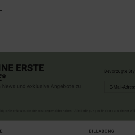
L
INE ERSTE
Bevorzugte Sty
E*
n News und exklusive Angebote zu
ltig online für alle, die sich neu angemeldet haben - Alle Bedingungen findest du in deiner W
FE
BILLABONG