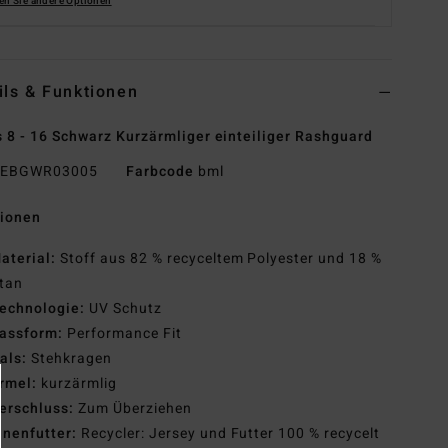
en Sie andere Optionen
ils & Funktionen
 8 - 16 Schwarz Kurzärmliger einteiliger Rashguard
EBGWR03005
Farbcode
bml
tionen
aterial:
Stoff aus 82 % recyceltem Polyester und 18 %
tan
echnologie:
UV Schutz
assform:
Performance Fit
als:
Stehkragen
rmel:
kurzärmlig
erschluss:
Zum Überziehen
nnenfutter:
Recycler: Jersey und Futter 100 % recycelt