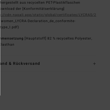
hergestellt aus recycelten PET-Plastikflaschen
ownload der [Konformitätserklärung]
p://cdn.napali.app/static/global/certificates/LYCRAS/261-
G
women_LYCRA-Declaration_de_conformite-
type_I.pdf)
mmensetzung
[Hauptstoff] 82 % recyceltes Polyester,
Elasthan
and & Rückversand