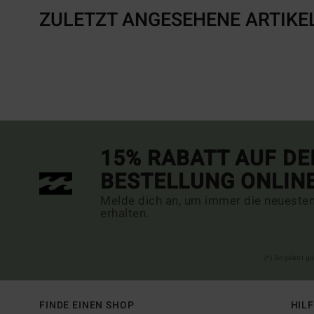
ZULETZT ANGESEHENE ARTIKE
15% RABATT AUF DE
BESTELLUNG ONLIN
Melde dich an, um immer die neueste
erhalten.
(*) Angebot gü
FINDE EINEN SHOP
HIL