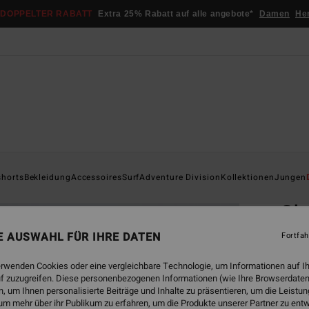
DOPPELTER RABATT
Extra 25% Rabatt auf alle angebote*
Damen
He
Startsei
shorts
Bekleidung
Accessoires
Surf
Adventure Division
Kollektionen
Jungen
ÖK
Gl
Männe
NE AUSWAHL FÜR IHRE DATEN
Fortfah
ECO-B
erwenden Cookies oder eine vergleichbare Technologie, um Informationen auf I
€ 2
f zuzugreifen. Diese personenbezogenen Informationen (wie Ihre Browserdaten
 um Ihnen personalisierte Beiträge und Inhalte zu präsentieren, um die Leist
um mehr über ihr Publikum zu erfahren, um die Produkte unserer Partner zu ent