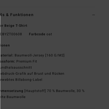
ils & Funktionen
r Beige T-Shirt
EBYZT00608
Farbcode
oat
tionen
aterial:
Baumwoll-Jersey [160 G/M2]
assform:
Premium Fit
undhalsausschnitt
iebdruck-Grafik auf Brust und Rücken
ewebtes Billabong-Label
mmensetzung
[Hauptstoff] 70 % Baumwolle, 30 %
elte Baumwolle