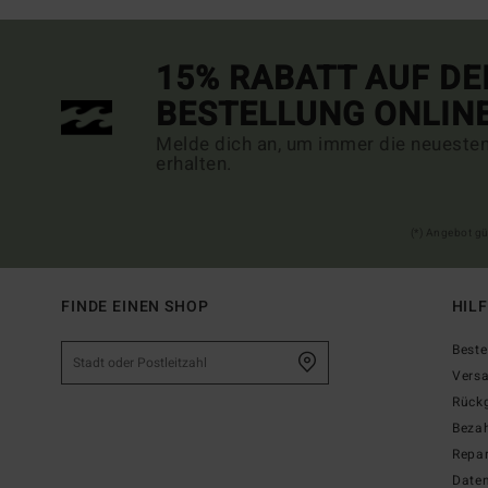
15% RABATT AUF DE
BESTELLUNG ONLIN
Melde dich an, um immer die neueste
erhalten.
(*) Angebot gü
FINDE EINEN SHOP
HIL
Beste
Vers
Rück
Beza
Repar
Date