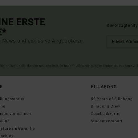
INE ERSTE
Bevorzugte Sty
E*
n News und exklusive Angebote zu
ltig online für alle, die sich neu angemeldet haben - Alle Bedingungen findest du in deiner W
FE
BILLABONG
llungsstatus
50 Years of Billabong
and
Billabong Crew
gabe vornehmen
Geschenkkarte
hlung
Studentenrabatt
aturen & Garantie
nschutz