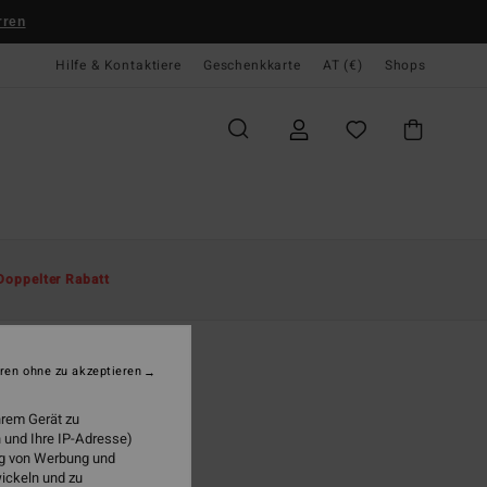
rren
Hilfe & Kontaktiere
Geschenkkarte
AT (€)
Shops
te
Herren
Bekleidung
T-Shirts
Doppelter Rabatt
O
ance
r Beige T-Shirt
ren ohne zu akzeptieren
ONUS
hrem Gerät zu
9,95
 und Ihre IP-Adresse)
ung von Werbung und
wickeln und zu