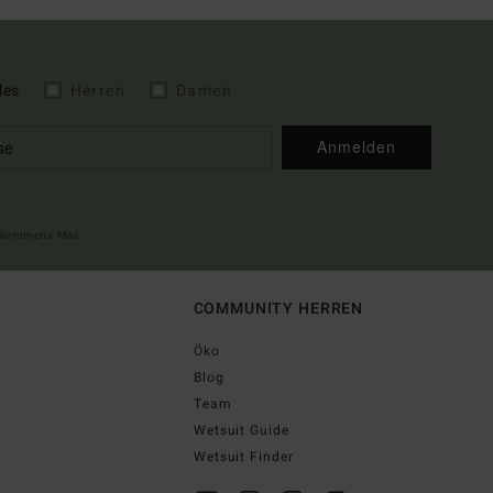
les
Herren
Damen
Anmelden
illkommens-Mail
COMMUNITY HERREN
Öko
Blog
Team
Wetsuit Guide
Wetsuit Finder