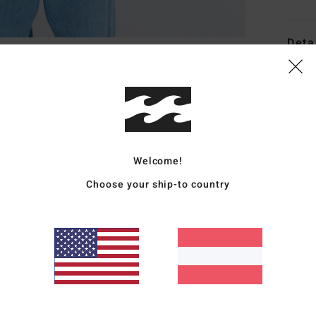
Deta
Männe
Style
Funk
Welcome!
M
P
Choose your ship-to country
R
S
G
Zusa
recyc