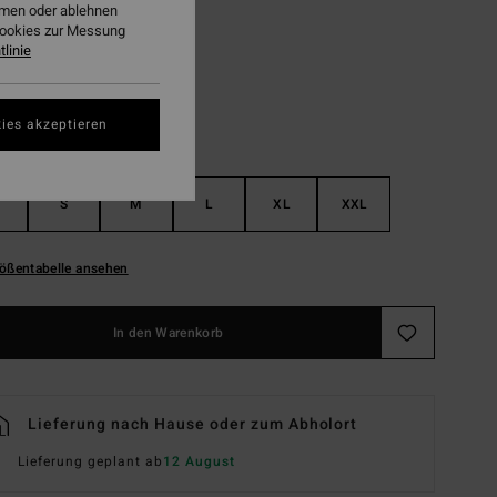
ehmen oder ablehnen
Oatmeal
Cookies zur Messung
linie
ies akzeptieren
S
M
L
XL
XXL
ößentabelle ansehen
In den Warenkorb
Lieferung nach Hause oder zum Abholort
Lieferung geplant ab
12 August