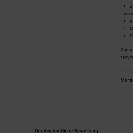
Z
vorn
K
M
S
Zusa
recyc
Vers
Durchschnittliche Bewertung