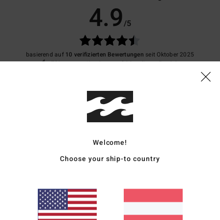
4.9
/5
basierend auf
10 verifizierten Bewertungen
seit Oktober 2025
70% unserer Kunden empfehlen dieses Produkt
is-Leistungs-Verhältnis
Größe
Materi
4.6
4.8
Zu klein
Zu groß
Welcome!
26
Choose your ship-to country
t von guter Qualität zu sein!
rançais
eistungs-Verhältnis
: 4
Größe
: Perfekte Größe
Material
: 5
Farbe
: 5
/5
/5
/5
6
 gut, die Passform stimmt, es reicht ein wenig bis zu den Füßen, aber mit Sneakers