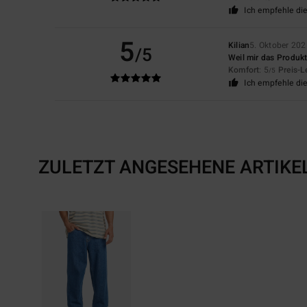
Ich empfehle di
5
Kilian
5. Oktober 202
/5
Weil mir das Produkt 
Komfort
: 5
Preis-L
/5
Ich empfehle di
ZULETZT ANGESEHENE ARTIKE