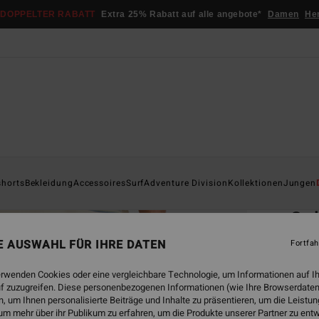
DOPPELTER RABATT
Extra 25% Rabatt auf alle angebote*
Damen
He
Startsei
shorts
Bekleidung
Accessoires
Surf
Adventure Division
Kollektionen
Jungen
ÖK
Go
Männe
NE AUSWAHL FÜR IHRE DATEN
Fortfah
4.9
erwenden Cookies oder eine vergleichbare Technologie, um Informationen auf I
€ 85,
f zuzugreifen. Diese personenbezogenen Informationen (wie Ihre Browserdaten
€ 3
 um Ihnen personalisierte Beiträge und Inhalte zu präsentieren, um die Leist
um mehr über ihr Publikum zu erfahren, um die Produkte unserer Partner zu ent