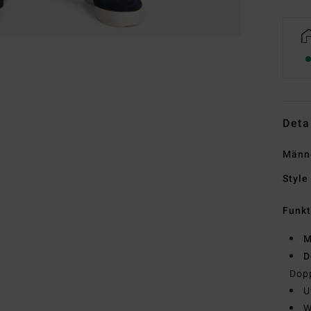
Deta
Männe
Style
Funk
M
D
Dop
U
W