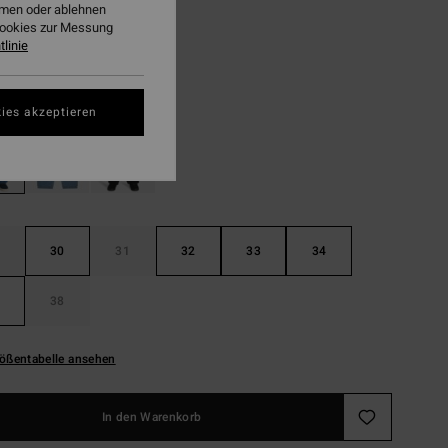
ehmen oder ablehnen
Cookies zur Messung
LTER RABATT EXTRA 25%
linie
Ocean Wash
ies akzeptieren
30
31
32
33
34
38
ößentabelle ansehen
In den Warenkorb