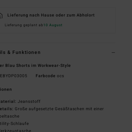
Lieferung nach Hause oder zum Abholort
Lieferung geplant ab
10 August
ils & Funktionen
r Blau Shorts im Workwear-Style
EBYDP03005
Farbcode
ocs
tionen
aterial:
Jeansstoff
etails:
Große aufgesetzte Gesäßtaschen mit einer
peltasche
tility-Schlaufe
erkzeugtasche