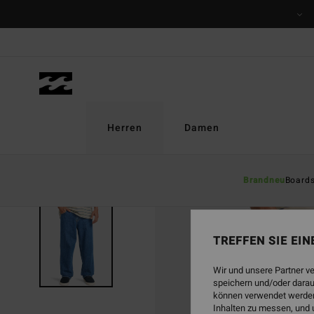
Direkt
zur
Produktinformation
springen
Herren
Damen
Brandneu
Board
TREFFEN SIE EI
Wir und unsere Partner v
speichern und/oder darau
können verwendet werden,
Inhalten zu messen, und 