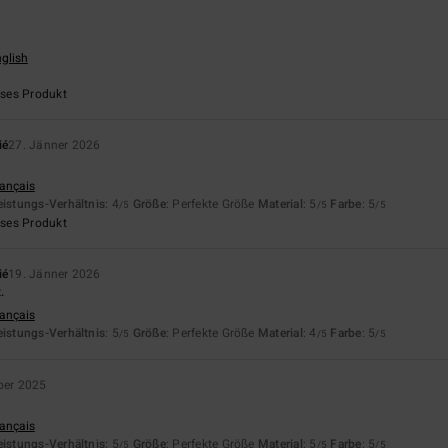
nglish
eses Produkt
ié
27. Jänner 2026
rançais
eistungs-Verhältnis
: 4
Größe
: Perfekte Größe
Material
: 5
Farbe
: 5
/5
/5
/5
eses Produkt
ié
19. Jänner 2026
.
rançais
eistungs-Verhältnis
: 5
Größe
: Perfekte Größe
Material
: 4
Farbe
: 5
/5
/5
/5
ber 2025
rançais
eistungs-Verhältnis
: 5
Größe
: Perfekte Größe
Material
: 5
Farbe
: 5
/5
/5
/5