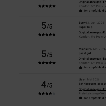
Original anzeigen - F
Komfort
: 5
Preis-L
/5
Ich empfehle di
5
Betty
13. Juni 2026
/5
Super Cup
Original anzeigen - F
Komfort
: 5
Preis-L
/5
Michiel
25. Mai 2026
5
/5
passt gut
Original anzeigen - D
Komfort
: 5
Preis-L
/5
Ich empfehle di
Lisa
4. Mai 2026
4
/5
Sehr bequem, aber z
Original anzeigen - F
Preis-Leistungs-Verh
Ich empfehle di