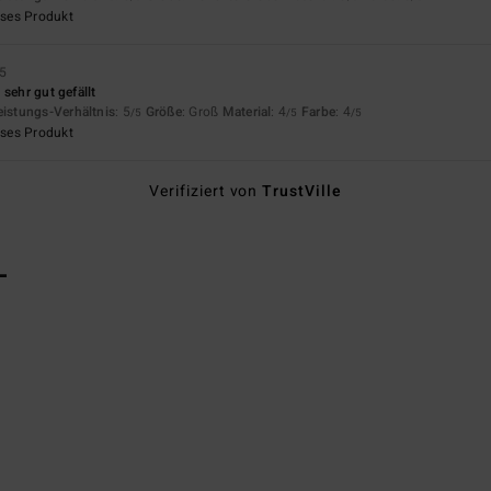
eses Produkt
5
sehr gut gefällt
eistungs-Verhältnis
: 5
Größe
: Groß
Material
: 4
Farbe
: 4
/5
/5
/5
eses Produkt
Verifiziert von
TrustVille
L