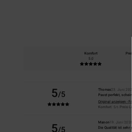
Komfort
Pre
5.0
5
Thomas
23. Juni 20
/5
Passt perfekt, schein
Original anzeigen - F
Komfort
: 5
Preis-L
/5
Manon
19. Juni 202
5
/5
Die Qualität ist sehr