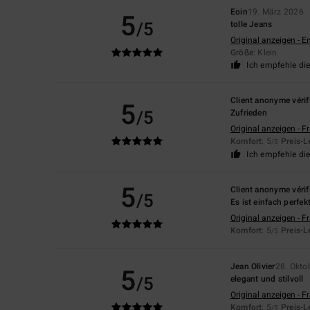
Eoin
19. März 2026
5
/5
tolle Jeans
Original anzeigen - E
Größe
: Klein
Ich empfehle di
Client anonyme vérif
5
/5
Zufrieden
Original anzeigen - F
Komfort
: 5
Preis-L
/5
Ich empfehle di
5
Client anonyme vérif
/5
Es ist einfach perfekt
Original anzeigen - F
Komfort
: 5
Preis-L
/5
Jean Olivier
28. Okto
5
/5
elegant und stilvoll
Original anzeigen - F
Komfort
: 5
Preis-L
/5