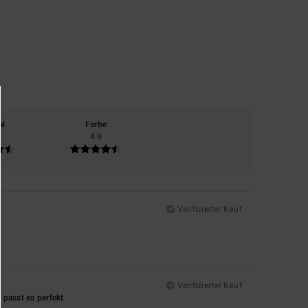
al
Farbe
4.9
Verifizierter Kauf
Verifizierter Kauf
 passt es perfekt