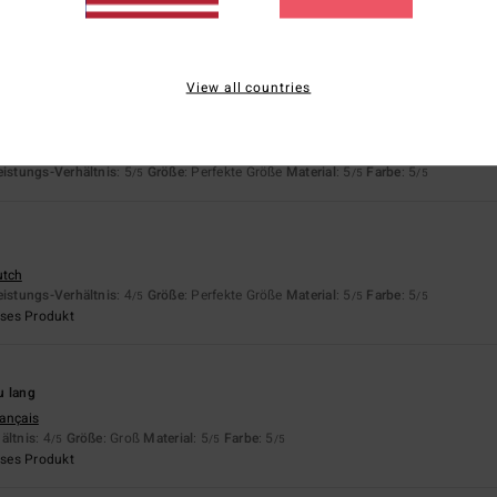
rançais
eistungs-Verhältnis
: 5
Größe
: Perfekte Größe
Material
: 5
Farbe
: 5
/5
/5
/5
eses Produkt
View all countries
rançais
eistungs-Verhältnis
: 5
Größe
: Perfekte Größe
Material
: 5
Farbe
: 5
/5
/5
/5
utch
eistungs-Verhältnis
: 4
Größe
: Perfekte Größe
Material
: 5
Farbe
: 5
/5
/5
/5
eses Produkt
u lang
rançais
ältnis
: 4
Größe
: Groß
Material
: 5
Farbe
: 5
/5
/5
/5
eses Produkt