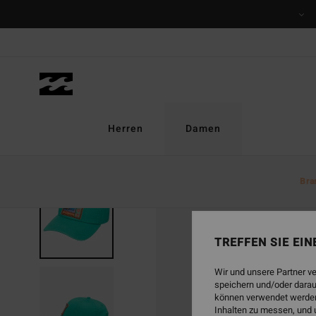
Direkt
zur
Produktinformation
springen
Herren
Damen
Bra
TREFFEN SIE EI
Wir und unsere Partner v
speichern und/oder darau
können verwendet werden,
Inhalten zu messen, und 