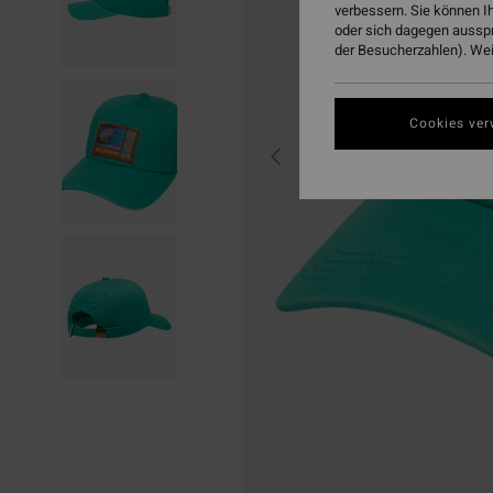
verbessern. Sie können I
oder sich dagegen aussp
der Besucherzahlen). Weit
Cookies ver