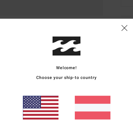
Deta
Fraue
Style
Funk
Welcome!
S
Choose your ship-to country
T
E
V
S
Zusa