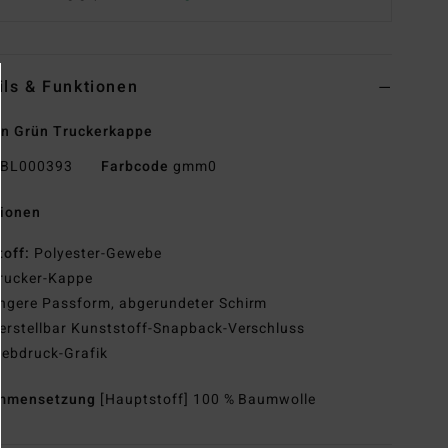
ils & Funktionen
n Grün Truckerkappe
BL000393
Farbcode
gmm0
tionen
toff:
Polyester-Gewebe
rucker-Kappe
ngere Passform, abgerundeter Schirm
erstellbar Kunststoff-Snapback-Verschluss
iebdruck-Grafik
mmensetzung
[Hauptstoff] 100 % Baumwolle