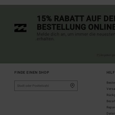
15% RABATT AUF DE
BESTELLUNG ONLIN
Melde dich an, um immer die neueste
erhalten.
(*) Angebot gü
FINDE EINEN SHOP
HIL
Beste
Vers
Rück
Beza
Repar
Date