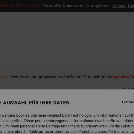
DOPPELTER RABATT
Extra 25% Rabatt auf alle angebote*
Damen
He
Startsei
ndneu
Swim
Bekleidung
Accessoires
Surf
Since '73
Kollektionen
Doppelter R
Gr
Fraue
NE AUSWAHL FÜR IHRE DATEN
Fortfah
€ 29,
€ 1
erwenden Cookies oder eine vergleichbare Technologie, um Informationen auf I
f zuzugreifen. Diese personenbezogenen Informationen (wie Ihre Browserdaten
SALE
 um Ihnen personalisierte Beiträge und Inhalte zu präsentieren, um die Leist
um mehr über ihr Publikum zu erfahren, um die Produkte unserer Partner zu ent
DOPPE