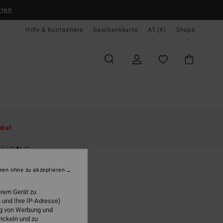
rren
Hilfe & Kontaktiere
Geschenkkarte
AT (€)
Shops
te
Damen
Accessoires
Hüte & Caps
abat
andpa
n Grün Truckerkappe
ren ohne zu akzeptieren
95
47%
5,73
hrem Gerät zu
 und Ihre IP-Adresse)
ung von Werbung und
wickeln und zu
LTER RABATT EXTRA 25%