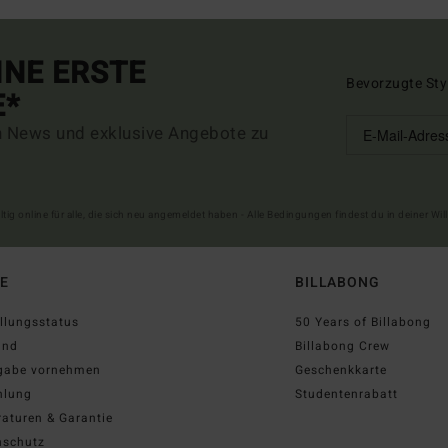
INE ERSTE
Bevorzugte Sty
E*
n News und exklusive Angebote zu
ltig online für alle, die sich neu angemeldet haben - Alle Bedingungen findest du in deiner W
FE
BILLABONG
llungsstatus
50 Years of Billabong
and
Billabong Crew
gabe vornehmen
Geschenkkarte
hlung
Studentenrabatt
aturen & Garantie
nschutz