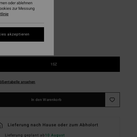
ehmen oder ablehnen
Cookies zur Messung
Green Tropics
linie
ies akzeptieren
1SZ
ößentabelle ansehen
In den Warenkorb
Lieferung nach Hause oder zum Abholort
Lieferung geplant ab
10 August