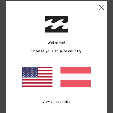
Details & Funktionen
Männer Blau T-Shirt
Style
EBYKT00109
Farbcode
bmc0
Funktionen
Welcome!
Stoff:
Baumwollgewebe [180 g/m2]
Choose your ship-to country
Hals:
Rundhalsausschnitt
Ärmel:
kurzärmlig
Verschluss:
Zum Überziehen
Logo:
Gewebtes Flaggenlabel am Saum
Zusammensetzung
[Hauptstoff] 100 % Baumwolle
View all countries
Versand & Rückversand