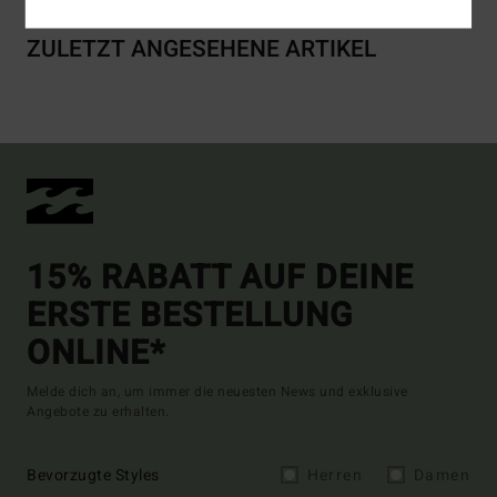
ZULETZT ANGESEHENE ARTIKEL
15% RABATT AUF DEINE
ERSTE BESTELLUNG
ONLINE*
Melde dich an, um immer die neuesten News und exklusive
Angebote zu erhalten.
Bevorzugte Styles
Herren
Damen