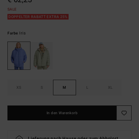
SALE
DOPPELTER RABATT EXTRA 25%
Iris
Farbe
XS
S
M
L
XL
In den Warenkorb
Lieferung nach Hause oder zum Abholort