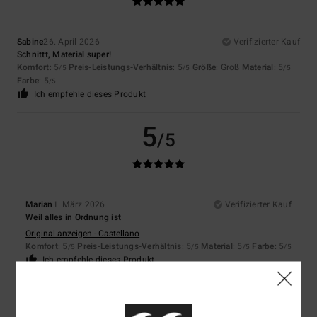
Sabine
26. April 2026
Verifizierter Kauf
Schnittt, Material super!
Komfort
: 5
Preis-Leistungs-Verhältnis
: 5
Größe
: Groß
Material
: 5
/5
/5
/5
Farbe
: 5
/5
Ich empfehle dieses Produkt
5
/5
Marian
1. März 2026
Verifizierter Kauf
Weil alles in Ordnung ist
Original anzeigen - Castellano
Komfort
: 5
Preis-Leistungs-Verhältnis
: 5
Material
: 5
Farbe
: 5
/5
/5
/5
/5
Ich empfehle dieses Produkt
5
/5