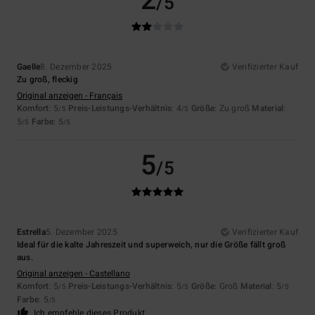
2
/5
Gaelle
8. Dezember 2025
Verifizierter Kauf
Zu groß, fleckig
Original anzeigen - Français
Komfort
: 5
Preis-Leistungs-Verhältnis
: 4
Größe
: Zu groß
Material
:
/5
/5
5
Farbe
: 5
/5
/5
5
/5
Estrella
5. Dezember 2025
Verifizierter Kauf
Ideal für die kalte Jahreszeit und superweich, nur die Größe fällt groß
aus.
Original anzeigen - Castellano
Komfort
: 5
Preis-Leistungs-Verhältnis
: 5
Größe
: Groß
Material
: 5
/5
/5
/5
Farbe
: 5
/5
Ich empfehle dieses Produkt