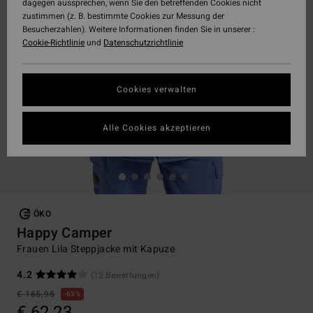
dagegen aussprechen, wenn Sie den betreffenden Cookies nicht
zustimmen (z. B. bestimmte Cookies zur Messung der
Besucherzahlen). Weitere Informationen finden Sie in unserer :
Cookie-Richtlinie
und
Datenschutzrichtlinie
Cookies verwalten
Alle Cookies akzeptieren
ÖKO
Happy Camper
Frauen Lila Steppjacke mit Kapuze
4.2
(12 Bewertungen)
€ 165,95
63%
€ 62,23