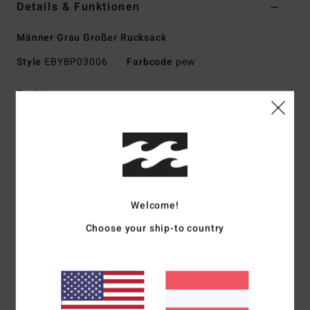
Details & Funktionen
Männer Grau Großer Rucksack
Style
EBYBP03006
Farbcode
pew
Funktionen
Stoff:
600D Recyceltes Polyester
Volumen:
27 L
Abmessungen:
48 Cm H X 30 Cm B X 18 Cm T
Großes Hauptfach
Gepolstertes Laptopfach
Welcome!
Zwei Front-Einschubtaschen
Verstellbare SureGrip-Schultergurte
Choose your ship-to country
Gepolstertes Rückenteil
Zusammensetzung
[Hauptstoff] 100 % recyceltes
Polyester