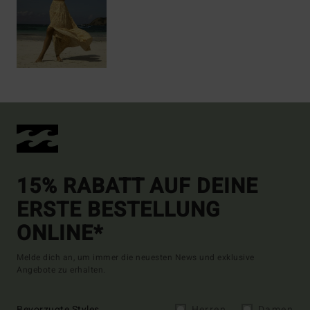
15% RABATT AUF DEINE
ERSTE BESTELLUNG
ONLINE*
Melde dich an, um immer die neuesten News und exklusive
Angebote zu erhalten.
Bevorzugte Styles
Herren
Damen