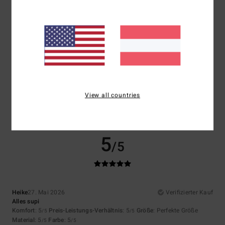
4.5
4.5
Größe
Material
5.0
Zu klein
Zu groß
Farbe
5.0
View all countries
5
/5
Heike
27. Mai 2026
Verifizierter Kauf
Alles supi
Komfort
: 5
Preis-Leistungs-Verhältnis
: 5
Größe
: Perfekte Größe
/5
/5
Material
: 5
Farbe
: 5
/5
/5