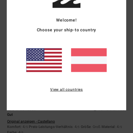
Größe
Material
Welcome!
4.0
Zu klein
Zu groß
Choose your ship-to country
Farbe
4.0
4
/5
View all countries
Luis
10. Juli 2026
Verifizierter Kauf
Gut
Original anzeigen - Castellano
Komfort
: 4
Preis-Leistungs-Verhältnis
: 4
Größe
: Groß
Material
: 4
/5
/5
/5
Farbe
: 4
/5