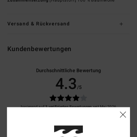
Zusammensetzung
[Hauptstoff] 100 % Baumwolle
Versand & Rückversand
Kundenbewertungen
Durchschnittliche Bewertung
4.3
/5
basierend auf
3 verifizierten Bewertungen
seit Mai 2026
33% unserer Kunden empfehlen dieses Produkt
Komfort
Preis-Leistungs-Verhältnis
4.0
4.3