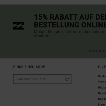
15% RABATT AUF DE
BESTELLUNG ONLIN
Melde dich an, um immer die neueste
erhalten.
(*) Angebot gü
FINDE EINEN SHOP
HIL
Beste
Vers
Rück
Beza
Repar
Date