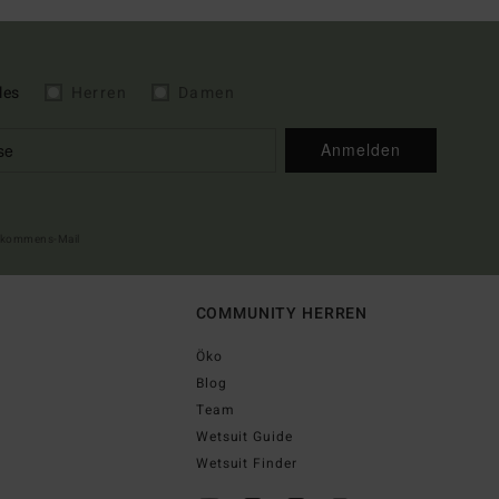
les
Herren
Damen
Anmelden
illkommens-Mail
COMMUNITY HERREN
Öko
Blog
Team
Wetsuit Guide
Wetsuit Finder