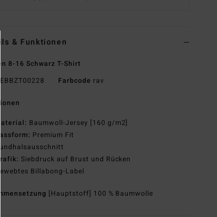
ils & Funktionen
n 8-16 Schwarz T-Shirt
EBBZT00228
Farbcode
rav
tionen
aterial:
Baumwoll-Jersey [160 g/m2]
assform:
Premium Fit
undhalsausschnitt
rafik:
Siebdruck auf Brust und Rücken
ewebtes Billabong-Label
mmensetzung
[Hauptstoff] 100 % Baumwolle