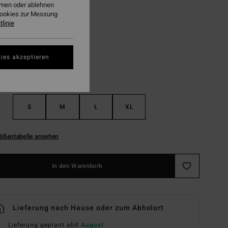
ehmen oder ablehnen
Cookies zur Messung
Raven
linie
ies akzeptieren
S
M
L
XL
ößentabelle ansehen
In den Warenkorb
Lieferung nach Hause oder zum Abholort
Lieferung geplant ab
8 August