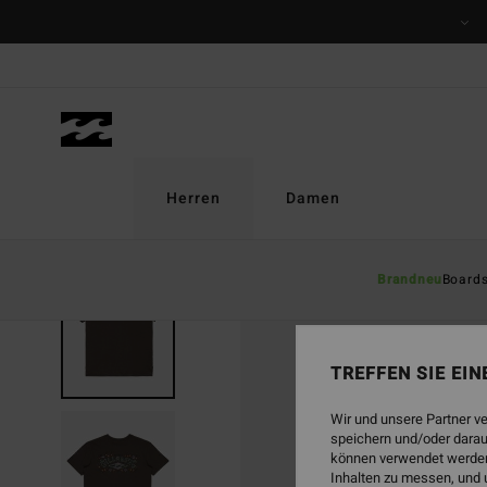
Direkt
zur
Produktinformation
springen
Herren
Damen
Brandneu
Board
TREFFEN SIE EI
Wir und unsere Partner v
speichern und/oder darau
können verwendet werden,
Inhalten zu messen, und 