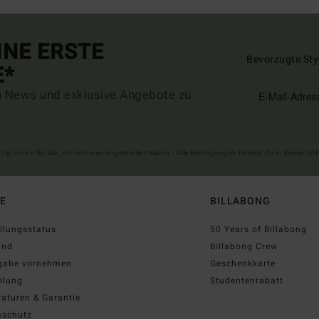
INE ERSTE
Bevorzugte Sty
E*
n News und exklusive Angebote zu
ltig online für alle, die sich neu angemeldet haben - Alle Bedingungen findest du in deiner W
FE
BILLABONG
llungsstatus
50 Years of Billabong
and
Billabong Crew
gabe vornehmen
Geschenkkarte
hlung
Studentenrabatt
aturen & Garantie
nschutz