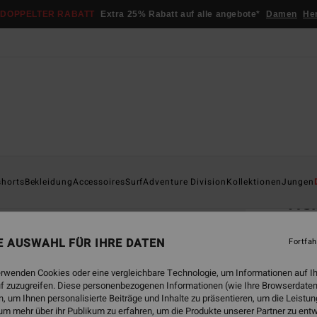
DOPPELTER RABATT
Extra 25% Rabatt auf alle angebote*
Damen
He
Startsei
shorts
Bekleidung
Accessoires
Surf
Adventure Division
Kollektionen
Jungen
Her
Junge
NE AUSWAHL FÜR IHRE DATEN
Fortfah
€ 22,
€ 8
erwenden Cookies oder eine vergleichbare Technologie, um Informationen auf I
f zuzugreifen. Diese personenbezogenen Informationen (wie Ihre Browserdaten
SALE
 um Ihnen personalisierte Beiträge und Inhalte zu präsentieren, um die Leist
um mehr über ihr Publikum zu erfahren, um die Produkte unserer Partner zu ent
DOPPE