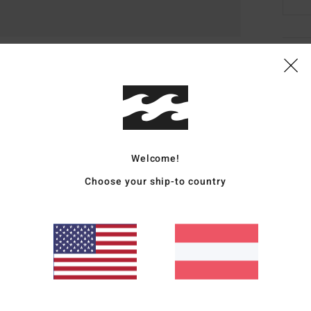
Deta
Junge
Style
Funk
Welcome!
M
Choose your ship-to country
P
R
G
G
Zusa