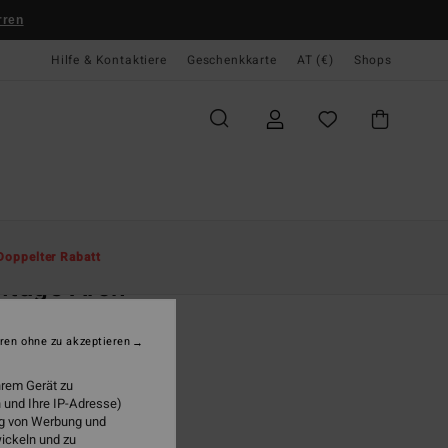
rren
Hilfe & Kontaktiere
Geschenkkarte
AT (€)
Shops
te
Herren
Jungen
T-Shirts
Doppelter Rabatt
itage Arch
n 8-16 Schwarz T-Shirt
ren ohne zu akzeptieren
95
62%
,61
hrem Gerät zu
 und Ihre IP-Adresse)
ung von Werbung und
wickeln und zu
LTER RABATT EXTRA 25%