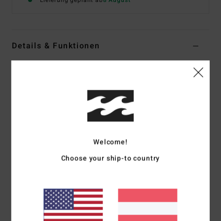
Lieferung geplant ab
8 August
Details & Funktionen
Frauen Grau Sweatshirt
Style
EBJSF00203
Farbcode
grh
Funktionen
Material:
Ökologisch angerauter, atmungsaktiver Stoff
Passform:
Regular Fit
Welcome!
Rundhalsausschnitt
Choose your ship-to country
Puff-Print auf Brust und Rücken
Zusammensetzung
[Hauptstoff] 55 % Baumwolle, 25 %
recycelte Baumwolle, 20 % recyceltes Polyester