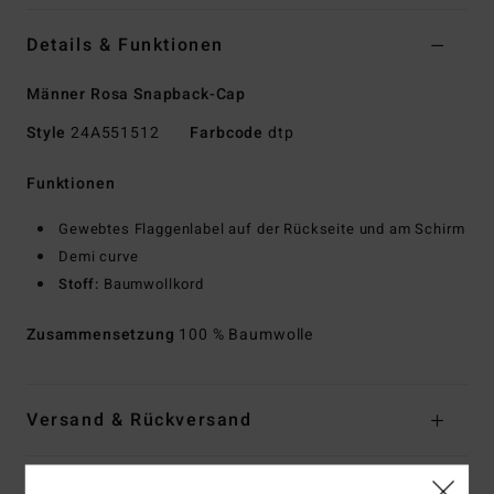
Details & Funktionen
Männer Rosa Snapback-Cap
Style
24A551512
Farbcode
dtp
Funktionen
Gewebtes Flaggenlabel auf der Rückseite und am Schirm
Demi curve
Stoff:
Baumwollkord
Zusammensetzung
100 % Baumwolle
Versand & Rückversand