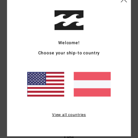
Kundenbewertungen
Durchschnittliche Bewertung
5.0
Welcome!
/5
Choose your ship-to country
basierend auf
1 verifizierten Bewertungen
seit Oktober 2025
100% unserer Kunden empfehlen dieses Produkt
Komfort
Preis-Leistungs-Verhältnis
5.0
5.0
Größe
Material
View all countries
5.0
Zu klein
Zu groß
Farbe