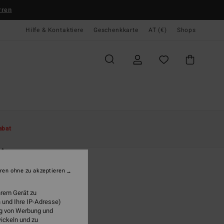
rren
Hilfe & Kontaktiere
Geschenkkarte
AT (€)
Shops
te
Damen
Bekleidung
Sweatshirts
abat
O
itage
n Schwarz Sweatshirt
ren ohne zu akzeptieren
ONUS
hrem Gerät zu
5,95
 und Ihre IP-Adresse)
ung von Werbung und
wickeln und zu