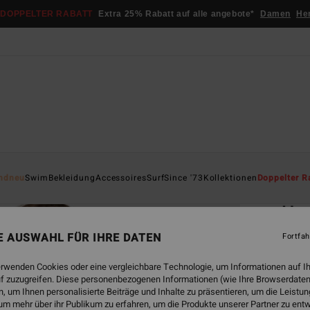
DOPPELTER RABATT
Extra 25% Rabatt auf alle angebote*
Damen
He
Startsei
ndneu
Swim
Bekleidung
Accessoires
Surf
Since '73
Kollektionen
Doppelter R
ÖK
Her
Fraue
NE AUSWAHL FÜR IHRE DATEN
Fortfah
ECO-B
erwenden Cookies oder eine vergleichbare Technologie, um Informationen auf I
€ 5
f zuzugreifen. Diese personenbezogenen Informationen (wie Ihre Browserdaten
 um Ihnen personalisierte Beiträge und Inhalte zu präsentieren, um die Leist
um mehr über ihr Publikum zu erfahren, um die Produkte unserer Partner zu ent