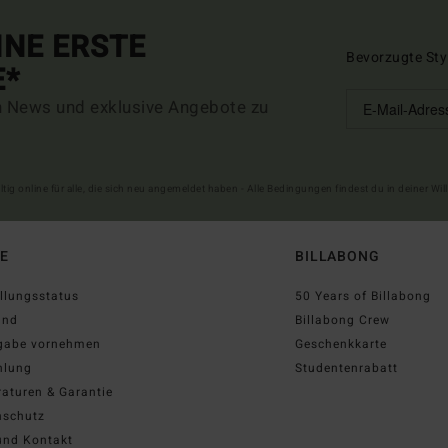
INE ERSTE
Bevorzugte Sty
E*
n News und exklusive Angebote zu
ltig online für alle, die sich neu angemeldet haben - Alle Bedingungen findest du in deiner W
FE
BILLABONG
llungsstatus
50 Years of Billabong
and
Billabong Crew
gabe vornehmen
Geschenkkarte
hlung
Studentenrabatt
aturen & Garantie
nschutz
und Kontakt