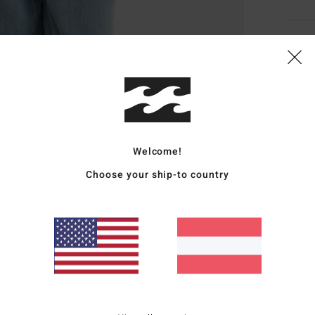
Deta
Fraue
Style
Funk
Welcome!
M
Choose your ship-to country
P
R
P
Zusa
recyc