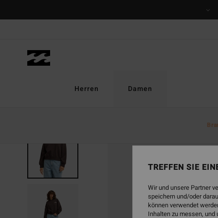
Direkt
zur
Produktinformation
springen
Herren
Damen
Bra
BRANDNEU
TREFFEN SIE EI
Wir und unsere Partner v
speichern und/oder darau
können verwendet werden,
Inhalten zu messen, und 