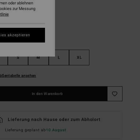
ehmen oder ablehnen
Black Pebble
Cookies zur Messung
linie
ies akzeptieren
S
M
L
XL
ößentabelle ansehen
In den Warenkorb
Lieferung nach Hause oder zum Abholort
Lieferung geplant ab
10 August