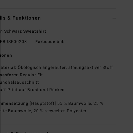
ils & Funktionen
n Schwarz Sweatshirt
EBJSF00203
Farbcode
bpb
tionen
aterial:
Ökologisch angerauter, atmungsaktiver Stoff
assform:
Regular Fit
undhalsausschnitt
uff-Print auf Brust und Rücken
mmensetzung
[Hauptstoff] 55 % Baumwolle, 25 %
elte Baumwolle, 20 % recyceltes Polyester