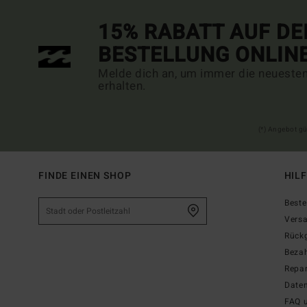
15% RABATT AUF DE
BESTELLUNG ONLIN
Melde dich an, um immer die neueste
erhalten.
(*) Angebot gü
FINDE EINEN SHOP
HIL
Beste
Vers
Rück
Beza
Repar
Date
FAQ 