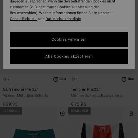
dagegen aussprechen, wenn Sie den betreffenden Cookies nicht
den
filtern
zustimmen (z. B. bestimmte Cookies zur Messung der
Filterkriterien
nach
Besucherzahlen). Weitere Informationen finden Sie in unserer :
springen
Cookie-Richtlinie
und
Datenschutzrichtlinie
Cookies verwalten
Alle Cookies akzeptieren
2
1
ÖKO
ÖKO
A.I. Samurai Pro 22"
Temples Pro 22"
Männer Multi Boardshorts
Männer Schwarz Boardshorts
€ 89,95
€ 75,95
BRANDNEU
BRANDNEU