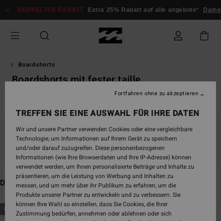
Direkt
PPELTER RABATT
Extra 25% Rabatt auf alle angebote*
Damen
Herre
zur
Produkt
Auswahl
springen
Boardshorts
Boardshorts mit fester taille
Fortfahren ohne zu akzeptieren
TREFFEN SIE EINE AUSWAHL FÜR IHRE DATEN
Wir und unsere Partner verwenden Cookies oder eine vergleichbare
Bleib dabei, die Produkte sind bald wieder da
Technologie, um Informationen auf Ihrem Gerät zu speichern
und/oder darauf zuzugreifen. Diese personenbezogenen
Informationen (wie Ihre Browserdaten und Ihre IP-Adresse) können
verwendet werden, um Ihnen personalisierte Beiträge und Inhalte zu
präsentieren, um die Leistung von Werbung und Inhalten zu
Das könnte dir auch gefallen
messen, und um mehr über ihr Publikum zu erfahren, um die
Produkte unserer Partner zu entwickeln und zu verbessern. Sie
können Ihre Wahl so einstellen, dass Sie Cookies, die Ihrer
Direkt
Überspringen
BRANDNEU
BRANDNEU
Zustimmung bedürfen, annehmen oder ablehnen oder sich
zu
und