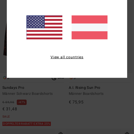
View all countries
3
3
ÖKO
Sundays Pro
A.I. Rising Sun Pro
Männer Schwarz Boardshorts
Männer Boardshorts
€ 75,95
€ 59,95
47%
€ 31,48
SALE
DOPPELTER RABATT EXTRA 25%