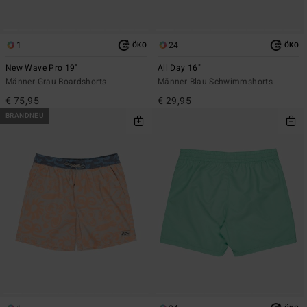
1
24
ÖKO
ÖKO
New Wave Pro 19"
All Day 16"
Männer Grau Boardshorts
Männer Blau Schwimmshorts
€ 75,95
€ 29,95
BRANDNEU