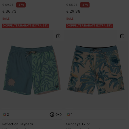
€ 69,95
47%
€ 55,95
47%
€ 36,73
€ 29,38
SALE
SALE
DOPPELTER RABATT EXTRA 25%
DOPPELTER RABATT EXTRA 25%
2
1
ÖKO
Reflection Layback
Sundays 17.5"