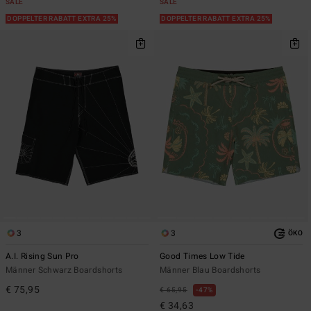
SALE
SALE
DOPPELTER RABATT EXTRA 25%
DOPPELTER RABATT EXTRA 25%
3
3
ÖKO
A.I. Rising Sun Pro
Good Times Low Tide
Männer Schwarz Boardshorts
Männer Blau Boardshorts
€ 75,95
€ 65,95
47%
€ 34,63