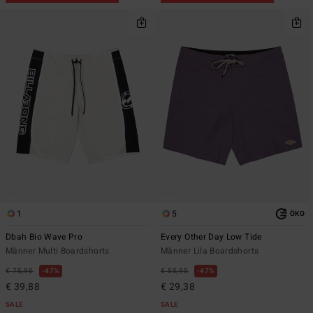
1
5
ÖKO
Dbah Bio Wave Pro
Every Other Day Low Tide
Männer Multi Boardshorts
Männer Lila Boardshorts
€ 75,95
47%
€ 55,95
47%
€ 39,88
€ 29,38
SALE
SALE