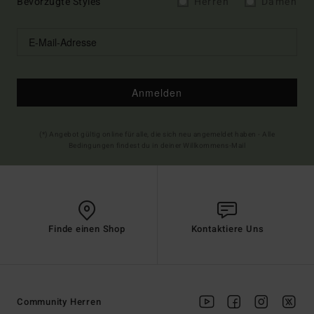
Bevorzugte Styles
Herren
Damen
Anmelden
(*) Angebot gültig online für alle, die sich neu angemeldet haben - Alle
Bedingungen findest du in deiner Willkommens-Mail
Finde einen Shop
Kontaktiere Uns
Community Herren