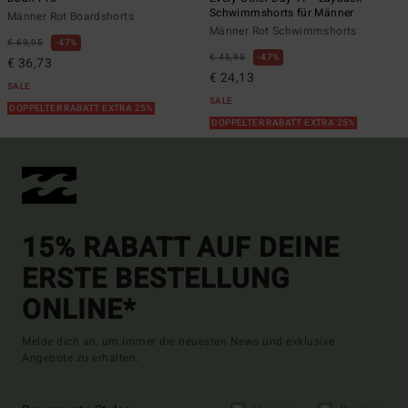
Schwimmshorts für Männer
Männer Rot Boardshorts
Männer Rot Schwimmshorts
€ 69,95
47%
€ 45,95
47%
€ 36,73
€ 24,13
SALE
SALE
DOPPELTER RABATT EXTRA 25%
DOPPELTER RABATT EXTRA 25%
15% RABATT AUF DEINE
ERSTE BESTELLUNG
ONLINE*
Melde dich an, um immer die neuesten News und exklusive
Angebote zu erhalten.