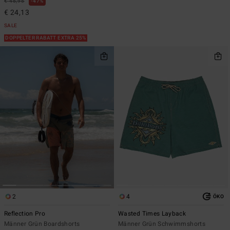
€ 45,95
47%
€ 24,13
SALE
DOPPELTER RABATT EXTRA 25%
2
4
ÖKO
Reflection Pro
Wasted Times Layback
Männer Grün Boardshorts
Männer Grün Schwimmshorts