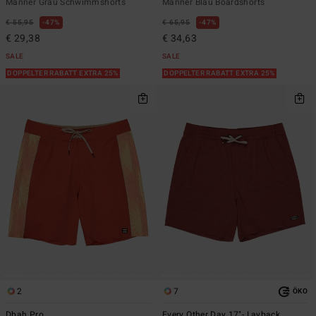
Männer Grau Schwimmshorts
Männer Blau Boardshorts
€ 55,95
47%
€ 65,95
47%
€ 29,38
€ 34,63
SALE
SALE
DOPPELTER RABATT EXTRA 25%
DOPPELTER RABATT EXTRA 25%
2
7
ÖKO
Dbah Pro
Every Other Day 17"- Layback