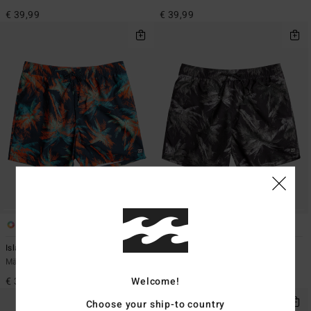
€ 39,99
€ 39,99
4
4
Island 16
Island 16
Männer Blau Schwimmshorts
Männer Schwarz Schwimmshorts
Welcome!
€ 39,99
€ 39,99
Choose your ship-to country