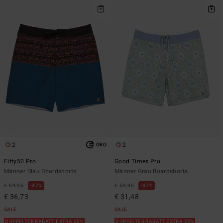
2
2
ÖKO
Fifty50 Pro
Good Times Pro
Männer Blau Boardshorts
Männer Grau Boardshorts
€ 69,95
47%
€ 59,95
47%
€ 36,73
€ 31,48
SALE
SALE
DOPPELTER RABATT EXTRA 25%
DOPPELTER RABATT EXTRA 25%