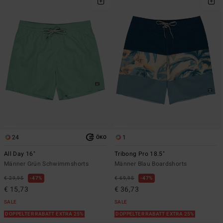
24
1
ÖKO
All Day 16"
Tribong Pro 18.5"
Männer Grün Schwimmshorts
Männer Blau Boardshorts
€ 29,95
47%
€ 69,95
47%
€ 15,73
€ 36,73
SALE
SALE
DOPPELTER RABATT EXTRA 25%
DOPPELTER RABATT EXTRA 25%