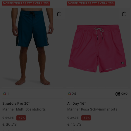
DOPPELTER RABATT EXTRA 25%
DOPPELTER RABATT EXTRA 25%
1
24
ÖKO
Straddie Pro 20"
All Day 16"
Männer Multi Boardshorts
Männer Rosa Schwimmshorts
€ 69,95
47%
€ 29,95
47%
€ 36,73
€ 15,73