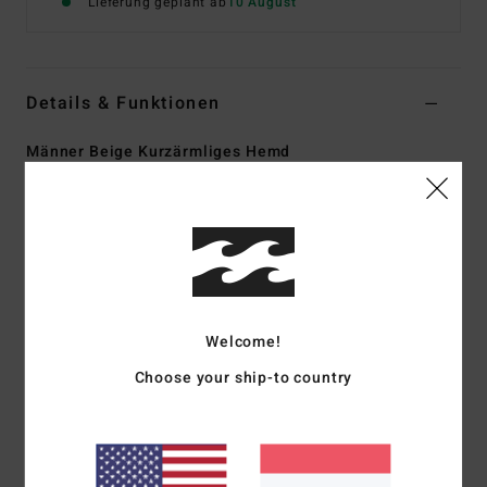
Lieferung geplant ab
10 August
Details & Funktionen
Männer Beige Kurzärmliges Hemd
Style
EBYWT03038
Farbcode
oat
Funktionen
Stoff:
Bedrucktes Gewebe mit mechanischem Stretch
Passform:
Regular Fit
Allover-Print
Welcome!
Brusttasche
Choose your ship-to country
Gerader Saum
TY Williams Billabong Gallery-Kollektion
Zusammensetzung
[Hauptstoff] 60 % Baumwolle, 40 %