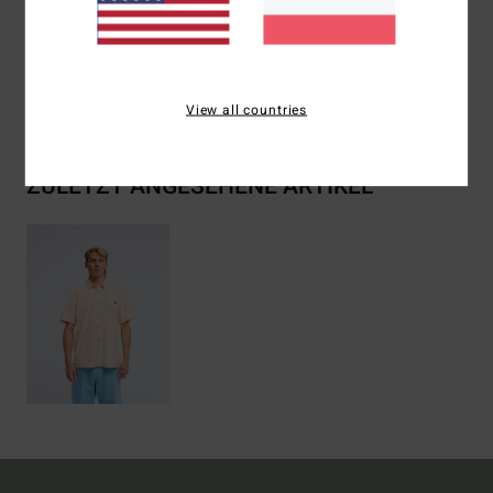
Viskose
Versand & Rückversand
View all countries
ZULETZT ANGESEHENE ARTIKEL