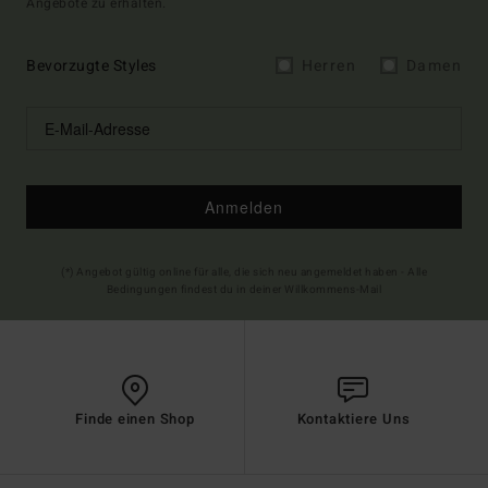
Angebote zu erhalten.
Bevorzugte Styles
Herren
Damen
Anmelden
(*) Angebot gültig online für alle, die sich neu angemeldet haben - Alle
Bedingungen findest du in deiner Willkommens-Mail
Finde einen Shop
Kontaktiere Uns