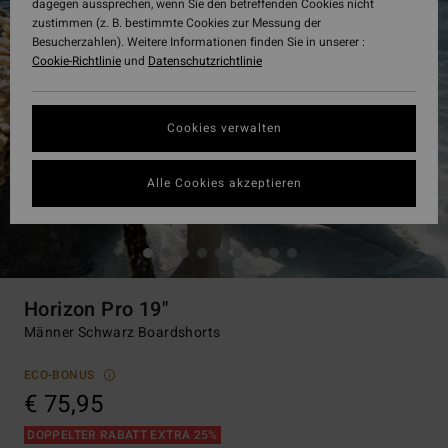
dagegen aussprechen, wenn Sie den betreffenden Cookies nicht
zustimmen (z. B. bestimmte Cookies zur Messung der
Besucherzahlen). Weitere Informationen finden Sie in unserer :
Cookie-Richtlinie
und
Datenschutzrichtlinie
Cookies verwalten
Alle Cookies akzeptieren
Horizon Pro 19"
Männer Schwarz Boardshorts
ECO-BONUS
€ 75,95
DOPPELTER RABATT EXTRA 25%