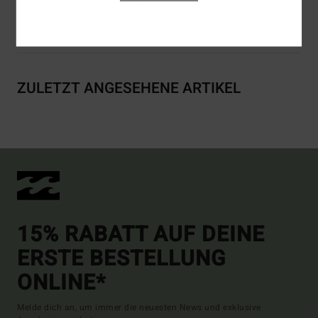
Versand & Rückversand
ZULETZT ANGESEHENE ARTIKEL
15% RABATT AUF DEINE
ERSTE BESTELLUNG
ONLINE*
Melde dich an, um immer die neuesten News und exklusive