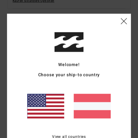
Kaufen Sie andere Optionen
Beschreibung
Schütze und genieße dein Paradies am Meer mit der
Horizon Pro Boardshorts aus der Billabong X Coral
Gardeners-Kollektion, die aus umweltfreundlicher
Welcome!
Baumwolle und Recycler 4-Wege-Stretchmaterial
gefertigt ist. Diese Premium-Boardshorts mit heiterem
Choose your ship-to country
Ozean-Print verbessert deine Surf-Performance mit
technischen Einsätzen für maximale Bewegungsfreiheit
und Micro Repel-Imprägnierung für schnell trocknenden
Komfort. Mit einem sicheren Kordelzugverschluss und
einer praktischen aufgesetzten Tasche.
Details & Funktionen
View all countries