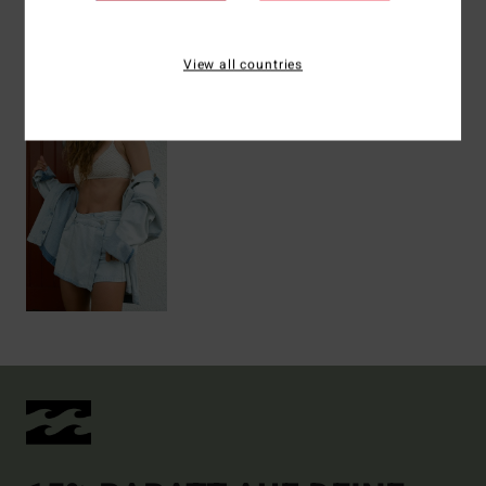
Versand & Rückversand
View all countries
ZULETZT ANGESEHENE ARTIKEL