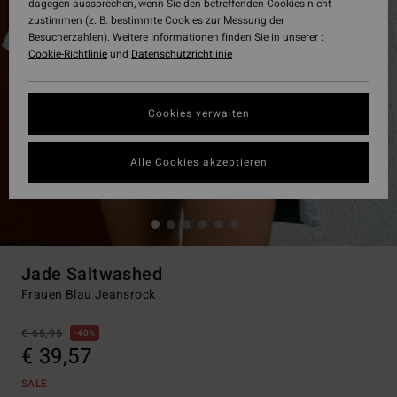
dagegen aussprechen, wenn Sie den betreffenden Cookies nicht
zustimmen (z. B. bestimmte Cookies zur Messung der
Besucherzahlen). Weitere Informationen finden Sie in unserer :
Cookie-Richtlinie
und
Datenschutzrichtlinie
Cookies verwalten
Alle Cookies akzeptieren
Jade Saltwashed
Frauen Blau Jeansrock
€ 65,95
40%
€ 39,57
SALE