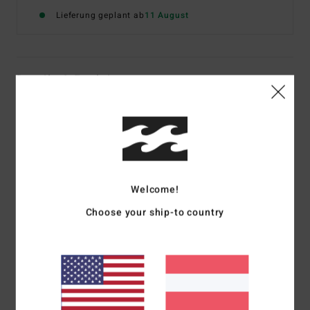
Lieferung geplant ab
11 August
Details & Funktionen
Frauen Blau Jeansrock
Style
24B091603
Farbcode
bmt
Funktionen
Welcome!
Material:
Jeansstoff aus reiner Baumwolle
Choose your ship-to country
Kurze Länge
Taschen vorne
Zusammensetzung
[Hauptstoff] 100 % Baumwolle