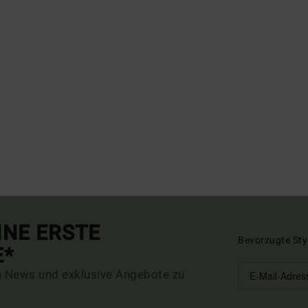
INE ERSTE
Bevorzugte Sty
E*
n News und exklusive Angebote zu