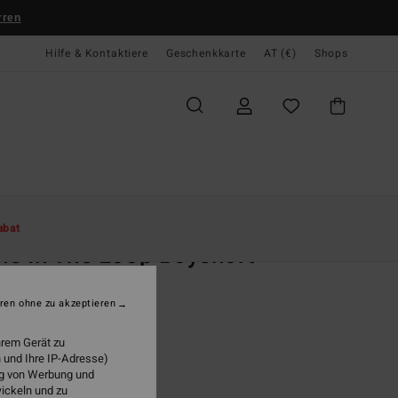
rren
Hilfe & Kontaktiere
Geschenkkarte
AT (€)
Shops
te
Damen
Swim
Bikinihosen
abat
ie In The Loop Boyshort
 Grün Bikiniunterteil
ren ohne zu akzeptieren
(2 Bewertungen)
95
47%
hrem Gerät zu
6,23
 und Ihre IP-Adresse)
ung von Werbung und
wickeln und zu