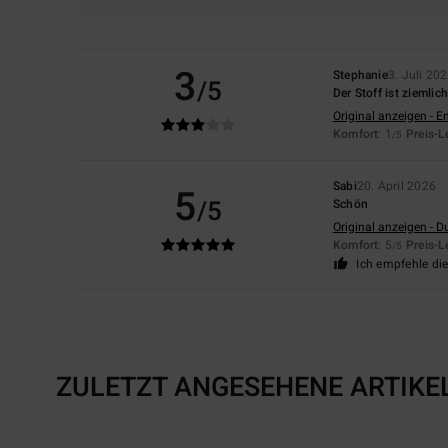
3
Stephanie
3. Juli 20
/5
Der Stoff ist ziemlic
Original anzeigen - E
Komfort
: 1
Preis-L
/5
Sabi
20. April 2026
5
/5
Schön
Original anzeigen - D
Komfort
: 5
Preis-L
/5
Ich empfehle di
ZULETZT ANGESEHENE ARTIKE