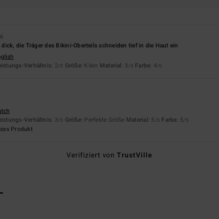
26
h dick, die Träger des Bikini-Oberteils schneiden tief in die Haut ein
nglish
eistungs-Verhältnis
: 2
Größe
: Klein
Material
: 3
Farbe
: 4
/5
/5
/5
utch
eistungs-Verhältnis
: 3
Größe
: Perfekte Größe
Material
: 5
Farbe
: 5
/5
/5
/5
eses Produkt
Verifiziert von
TrustVille
L