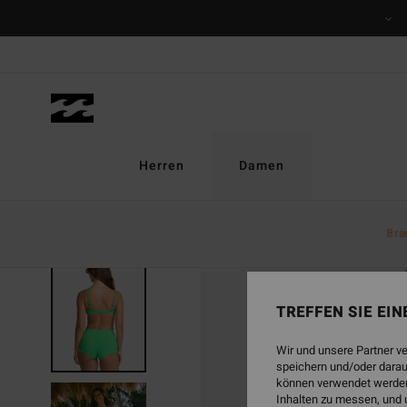
Direkt
zur
Produktinformation
springen
Herren
Damen
Bra
TREFFEN SIE EI
Wir und unsere Partner v
speichern und/oder darau
können verwendet werden,
Inhalten zu messen, und 