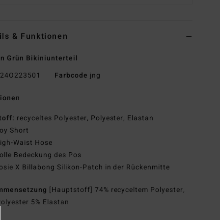
ils & Funktionen
n Grün Bikiniunterteil
24O223501
Farbcode
jng
tionen
toff:
recyceltes Polyester, Polyester, Elastan
oy Short
igh-Waist Hose
olle Bedeckung des Pos
osie X Billabong Silikon-Patch in der Rückenmitte
mmensetzung
[Hauptstoff] 74% recyceltem Polyester,
olyester 5% Elastan