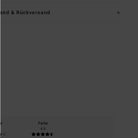
and & Rückversand
al
Farbe
4.5