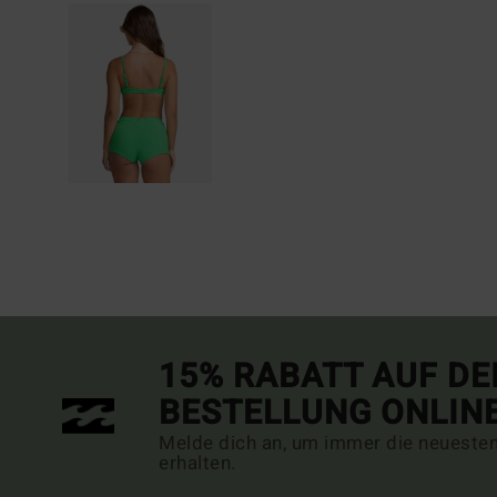
15% RABATT AUF DE
BESTELLUNG ONLIN
Melde dich an, um immer die neueste
erhalten.