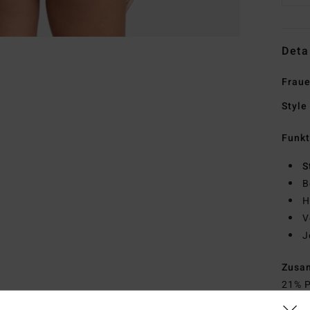
Deta
Fraue
Style
Funk
S
B
H
V
J
Zusa
21% P