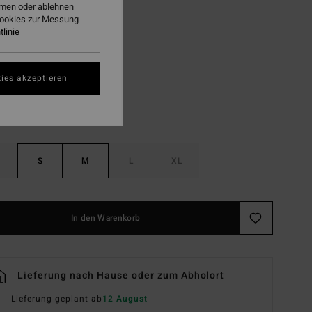
ehmen oder ablehnen
LTER RABATT EXTRA 25%
Cookies zur Messung
linie
Jungle Green
ies akzeptieren
S
M
L
XL
In den Warenkorb
Lieferung nach Hause oder zum Abholort
Lieferung geplant ab
12 August