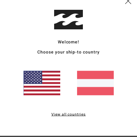
Vers
Welcome!
Choose your ship-to country
Durchschnittliche Bewertung
4.0
/5
basierend auf
2 verifizierten Bewertungen
seit April 2026
50% unserer Kunden empfehlen dieses Produkt
View all countries
is-Leistungs-Verhältnis
Größe
Materi
2.5
4.0
Zu klein
Zu groß