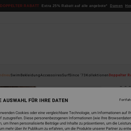
DOPPELTER RABATT
Extra 25% Rabatt auf alle angebote*
Damen
He
Startsei
ndneu
Swim
Bekleidung
Accessoires
Surf
Since '73
Kollektionen
Doppelter R
Jos
Frauen
NE AUSWAHL FÜR IHRE DATEN
Fortfah
4.0
€ 49,
erwenden Cookies oder eine vergleichbare Technologie, um Informationen auf I
€ 2
f zuzugreifen. Diese personenbezogenen Informationen (wie Ihre Browserdaten
 um Ihnen personalisierte Beiträge und Inhalte zu präsentieren, um die Leist
SALE
um mehr über ihr Publikum zu erfahren, um die Produkte unserer Partner zu ent