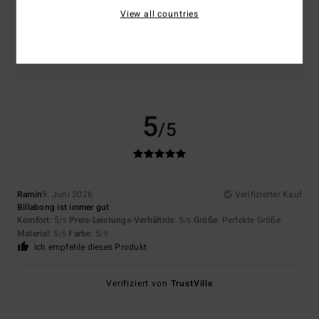
View all countries
Farbe
5.0
5
/5
Ramin
9. Juni 2026
Verifizierter Kauf
Billabong ist immer gut
Komfort
: 5
Preis-Leistungs-Verhältnis
: 5
Größe
: Perfekte Größe
/5
/5
Material
: 5
Farbe
: 5
/5
/5
Ich empfehle dieses Produkt
Verifiziert von
TrustVille