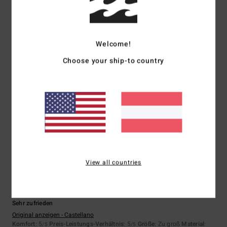
5.0
4.7
Größe
Material
Welcome!
5.0
Zu klein
Zu groß
Choose your ship-to country
Farbe
5.0
5
/5
View all countries
Ruben
4. Mai 2026
Verifizierter Kauf
Sehr zufrieden
Original anzeigen - Castellano
Komfort
: 5
Preis-Leistungs-Verhältnis
: 5
Größe
: Zu groß
Material
:
/5
/5