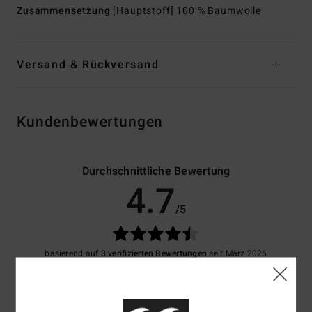
Zusammensetzung
[Hauptstoff] 100 % Baumwolle
Versand & Rückversand
Kundenbewertungen
Durchschnittliche Bewertung
4.7
/5
basierend auf
3 verifizierten Bewertungen
seit März 2026
67% unserer Kunden empfehlen dieses Produkt
Komfort
Preis-Leistungs-Verhältnis