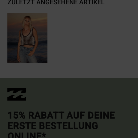
ZULETZT ANGESEHENE ARTIKEL
15% RABATT AUF DEINE
ERSTE BESTELLUNG
ONLINE*