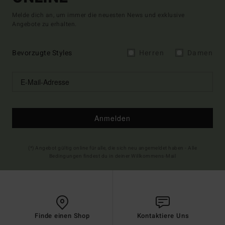
Melde dich an, um immer die neuesten News und exklusive
Angebote zu erhalten.
Bevorzugte Styles
Herren
Damen
Anmelden
(*) Angebot gültig online für alle, die sich neu angemeldet haben - Alle
Bedingungen findest du in deiner Willkommens-Mail
Finde einen Shop
Kontaktiere Uns