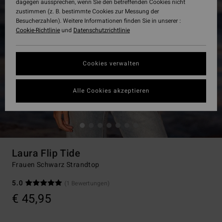
dagegen aussprechen, wenn Sie den betreffenden Cookies nicht
zustimmen (z. B. bestimmte Cookies zur Messung der
Besucherzahlen). Weitere Informationen finden Sie in unserer :
Cookie-Richtlinie
und
Datenschutzrichtlinie
Cookies verwalten
Alle Cookies akzeptieren
Laura Flip Tide
Frauen Schwarz Strandtop
5.0
(1 Bewertungen)
€ 45,95