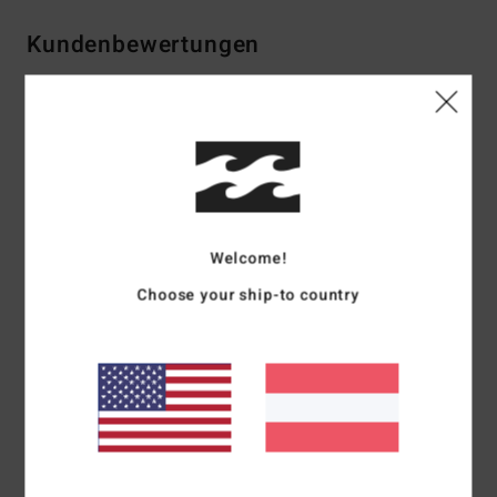
Kundenbewertungen
Durchschnittliche Bewertung
5.0
/5
basierend auf
1 verifizierten Bewertungen
seit April 2026
Welcome!
100% unserer Kunden empfehlen dieses Produkt
Choose your ship-to country
Komfort
Preis-Leistungs-Verhältnis
5.0
5.0
Größe
Material
5.0
Zu klein
Zu groß