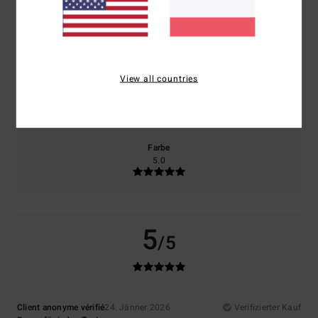
Komfort
Preis-Leistungs-Verhältnis
5.0
5.0
View all countries
Größe
Material
5.0
Zu klein
Zu groß
Farbe
5.0
5
/5
Client anonyme vérifié
24. Jänner 2026
Verifizierter Kauf