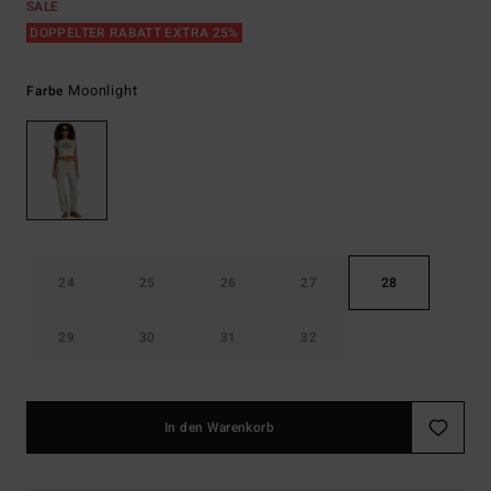
SALE
DOPPELTER RABATT EXTRA 25%
Moonlight
Farbe
24
25
26
27
28
29
30
31
32
In den Warenkorb