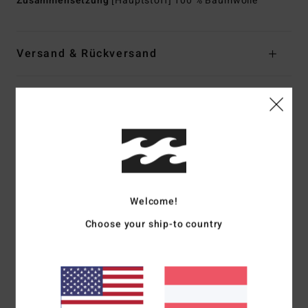
Zusammensetzung
[Hauptstoff] 100 % Baumwolle
Versand & Rückversand
Kundenbewertungen
Durchschnittliche Bewertung
5.0
/5
Welcome!
Choose your ship-to country
basierend auf
1 verifizierten Bewertungen
seit Juli 2026
100% unserer Kunden empfehlen dieses Produkt
Komfort
Preis-Leistungs-Verhältnis
5.0
5.0