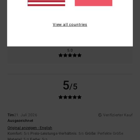
Größe
Material
5.0
View all countries
Zu klein
Zu groß
Farbe
5.0
5
/5
Tim
21. Juli 2026
Verifizierter Kauf
Ausgezeichnet
Original anzeigen - English
Komfort
: 5
Preis-Leistungs-Verhältnis
: 5
Größe
: Perfekte Größe
/5
/5
Material
: 5
Farbe
: 5
/5
/5