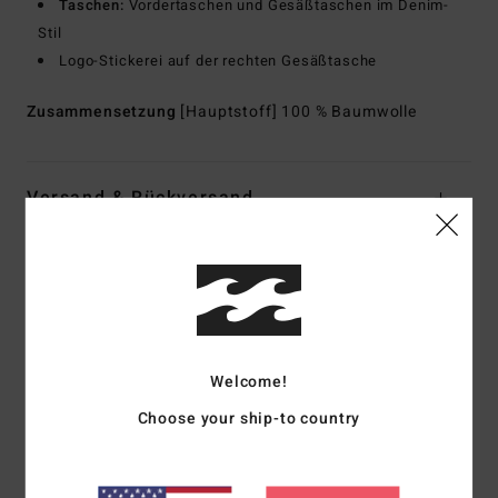
Taschen:
Vordertaschen und Gesäßtaschen im Denim-
Stil
Logo-Stickerei auf der rechten Gesäßtasche
Zusammensetzung
[Hauptstoff] 100 % Baumwolle
Versand & Rückversand
Kundenbewertungen
Durchschnittliche Bewertung
Welcome!
4.0
Choose your ship-to country
/5