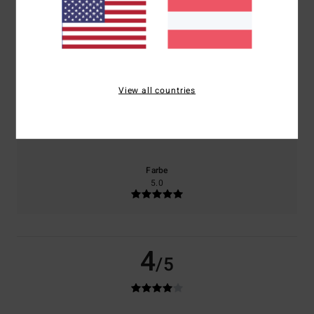
basierend auf
1 verifizierten Bewertungen
seit April 2026
100% unserer Kunden empfehlen dieses Produkt
Komfort
Preis-Leistungs-Verhältnis
5.0
4.0
View all countries
Größe
Material
5.0
Zu klein
Zu groß
Farbe
5.0
4
/5