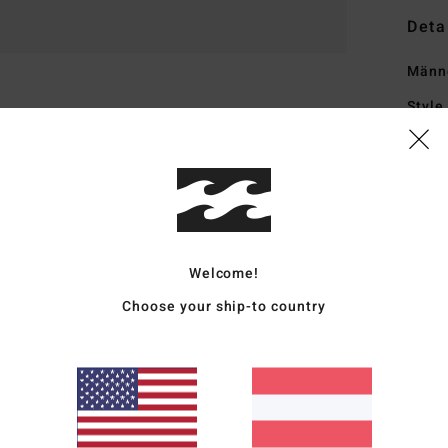
Deta
Männe
Style
Funk
M
Mis
R
recy
Welcome!
T
Choose your ship-to country
T
K
M
V
L