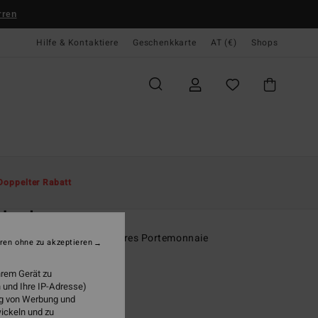
rren
Hilfe & Kontaktiere
Geschenkkarte
AT (€)
Shops
te
Herren
Accessoires
Geldbörsen
Doppelter Rabatt
O
cked
r Schwarz Dreifach faltbares Portemonnaie
ren ohne zu akzeptieren
ONUS
hrem Gerät zu
9,95
 und Ihre IP-Adresse)
ung von Werbung und
wickeln und zu