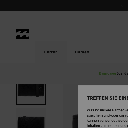
Direkt
zur
Produktinformation
springen
Herren
Damen
Brandneu
Board
TREFFEN SIE EI
Wir und unsere Partner v
speichern und/oder darau
können verwendet werden,
Inhalten zu messen, und 