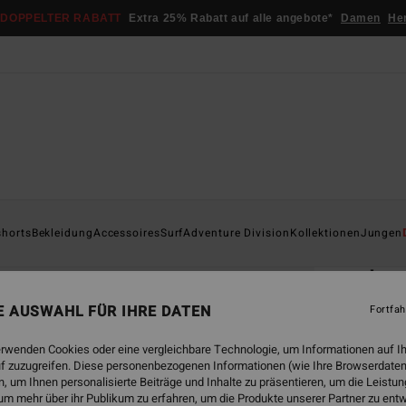
DOPPELTER RABATT
Extra 25% Rabatt auf alle angebote*
Damen
He
Startsei
shorts
Bekleidung
Accessoires
Surf
Adventure Division
Kollektionen
Jungen
ÖK
Lo
Männe
NE AUSWAHL FÜR IHRE DATEN
Fortfah
ECO-B
erwenden Cookies oder eine vergleichbare Technologie, um Informationen auf I
€ 2
f zuzugreifen. Diese personenbezogenen Informationen (wie Ihre Browserdaten
 um Ihnen personalisierte Beiträge und Inhalte zu präsentieren, um die Leist
um mehr über ihr Publikum zu erfahren, um die Produkte unserer Partner zu ent