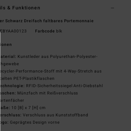
ils & Funktionen
r Schwarz Dreifach faltbares Portemonnaie
EBYAA00123
Farbcode
blk
tionen
aterial:
Kunstleder aus Polyurethan-Polyester-
chgewebe
ecycler-Performance-Stoff mit 4-Way-Stretch aus
celten PET-Plastikflaschen
echnologie:
RFID-Sicherheitssiegel Anti-Diebstahl
aschen:
Münzfach mit Reißverschluss
artenfächer
aße:
10 [B] x 7 [H] cm
erschluss:
Verschluss aus Kunststoffband
ogo:
Geprägtes Design vorne