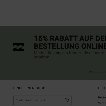
15% RABATT AUF DE
BESTELLUNG ONLIN
Melde dich an, um immer die neueste
erhalten.
(*) Angebot gü
FINDE EINEN SHOP
HIL
Beste
Vers