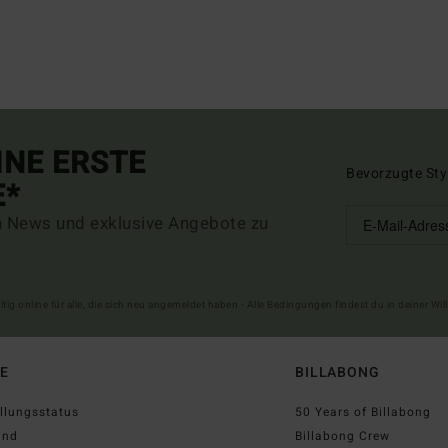
INE ERSTE
Bevorzugte Sty
E*
n News und exklusive Angebote zu
ltig online für alle, die sich neu angemeldet haben - Alle Bedingungen findest du in deiner W
FE
BILLABONG
llungsstatus
50 Years of Billabong
and
Billabong Crew