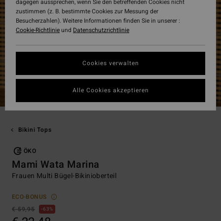
dagegen aussprechen, wenn Sie den betreffenden Cookies nicht
zustimmen (z. B. bestimmte Cookies zur Messung der
Besucherzahlen). Weitere Informationen finden Sie in unserer :
Cookie-Richtlinie
und
Datenschutzrichtlinie
Cookies verwalten
Alle Cookies akzeptieren
Bikini Tops
ÖKO
Mami Wata Marina
Frauen Multi Bügel-Bikinioberteil
ECO-BONUS
€ 59,95
63%