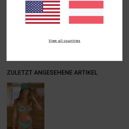
Branding:
Logostickerei
Zusammensetzung
[Hauptmaterial] 78 % recyceltes
Polyamid / 22 % Elastan
View all countries
Versand & Rückversand
ZULETZT ANGESEHENE ARTIKEL