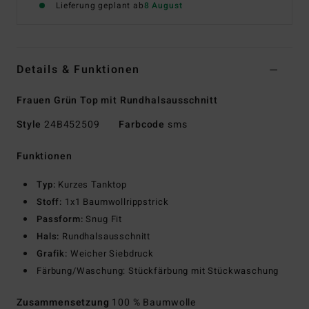
Lieferung geplant ab
8 August
Details & Funktionen
Frauen Grün Top mit Rundhalsausschnitt
Style
24B452509
Farbcode
sms
Funktionen
Typ:
Kurzes Tanktop
Stoff:
1x1 Baumwollrippstrick
Passform:
Snug Fit
Hals:
Rundhalsausschnitt
Grafik:
Weicher Siebdruck
Färbung/Waschung: Stückfärbung mit Stückwaschung
Zusammensetzung
100 % Baumwolle