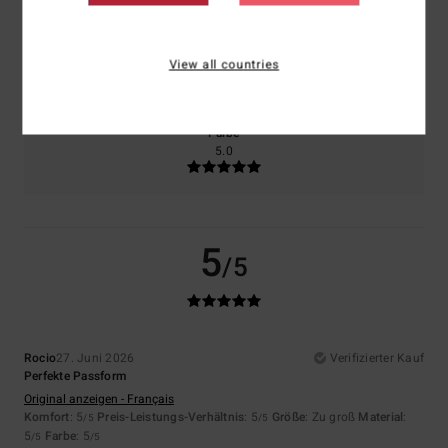
Größe
Material
View all countries
5.0
Zu klein
Zu groß
Farbe
5.0
5
/5
Rocio
27. Juni 2026
Verifizierter Kauf
Perfekte Passform
Original anzeigen - Français
Komfort
: 5
Preis-Leistungs-Verhältnis
: 5
Größe
: Zu groß
Material
:
/5
/5
5
Farbe
: 5
/5
/5