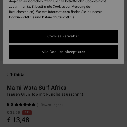
dagegen aussprechen, wenn Sie den betreffenden Cookies nicht
zustimmen (z. B. bestimmte Cookies zur Messung der
Besucherzahlen). Weitere Informationen finden Sie in unserer :
Cookie-Richtlinie
und
Datenschutzrichtlinie
Cookies verwalten
Alle Cookies akzeptieren
T-Shirts
Mami Wata Surf Africa
Frauen Grün Top mit Rundhalsausschnitt
5.0
(1 Bewertungen)
€ 35,95
63%
€ 13,48