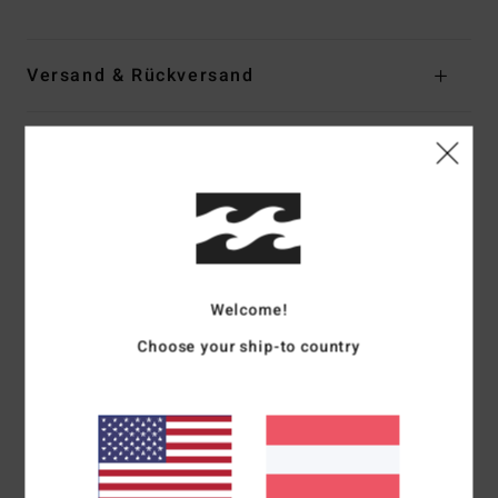
Versand & Rückversand
Kundenbewertungen
Durchschnittliche Bewertung
5.0
/5
Welcome!
Choose your ship-to country
basierend auf
1 verifizierten Bewertungen
seit Juni 2026
0% unserer Kunden empfehlen dieses Produkt
Komfort
Preis-Leistungs-Verhältnis
5.0
5.0