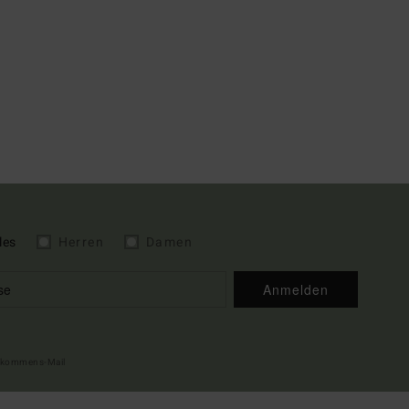
les
Herren
Damen
Anmelden
illkommens-Mail