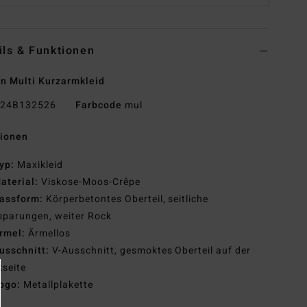
ils & Funktionen
n Multi Kurzarmkleid
24B132526
Farbcode
mul
tionen
yp:
Maxikleid
aterial:
Viskose-Moos-Crêpe
assform:
Körperbetontes Oberteil, seitliche
sparungen, weiter Rock
rmel:
Ärmellos
usschnitt:
V-Ausschnitt, gesmoktes Oberteil auf der
seite
ogo:
Metallplakette