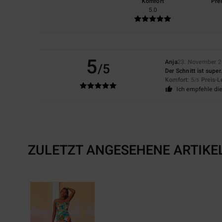
Komfort
Pre
5.0
5
Anja
23. November 
/5
Der Schnitt ist supe
Komfort
: 5
Preis-L
/5
Ich empfehle di
ZULETZT ANGESEHENE ARTIKE