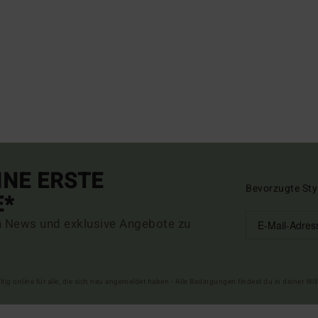
INE ERSTE
Bevorzugte Sty
E*
n News und exklusive Angebote zu
ltig online für alle, die sich neu angemeldet haben - Alle Bedingungen findest du in deiner W