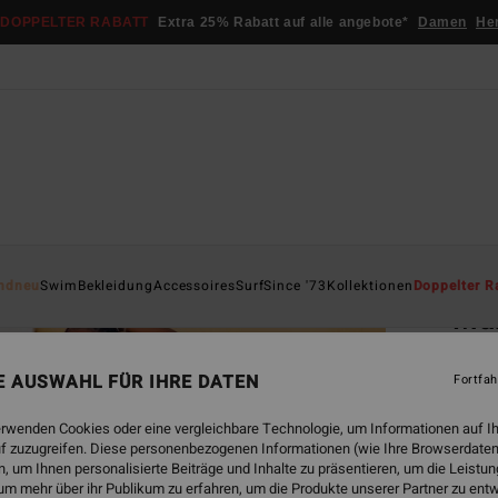
DOPPELTER RABATT
Extra 25% Rabatt auf alle angebote*
Damen
He
Startsei
ndneu
Swim
Bekleidung
Accessoires
Surf
Since '73
Kollektionen
Doppelter R
Mam
Fraue
NE AUSWAHL FÜR IHRE DATEN
Fortfah
5.0
€ 95,
erwenden Cookies oder eine vergleichbare Technologie, um Informationen auf I
€ 3
f zuzugreifen. Diese personenbezogenen Informationen (wie Ihre Browserdaten
 um Ihnen personalisierte Beiträge und Inhalte zu präsentieren, um die Leist
SALE
um mehr über ihr Publikum zu erfahren, um die Produkte unserer Partner zu ent