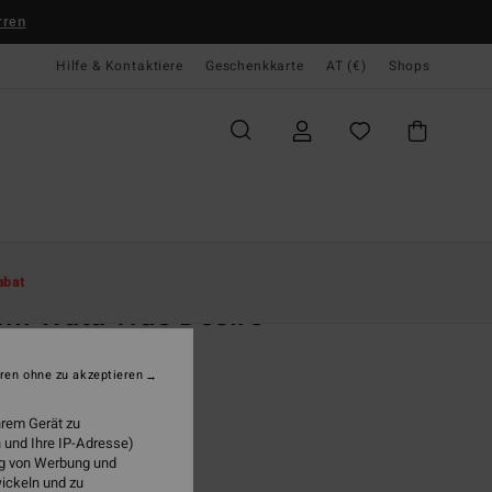
rren
Hilfe & Kontaktiere
Geschenkkarte
AT (€)
Shops
te
Damen
Bekleidung
Kleider
Maxikleider
abat
i Wata True Desire
n Multi Kurzarmkleid
ren ohne zu akzeptieren
(1 Bewertungen)
95
63%
hrem Gerät zu
5,98
 und Ihre IP-Adresse)
ung von Werbung und
wickeln und zu