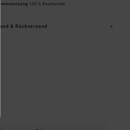
mmensetzung
100 % Baumwolle
and & Rückversand