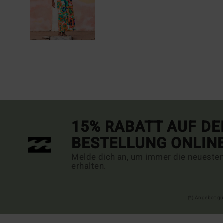
15% RABATT AUF DE
BESTELLUNG ONLIN
Melde dich an, um immer die neueste
erhalten.
(*) Angebot gü