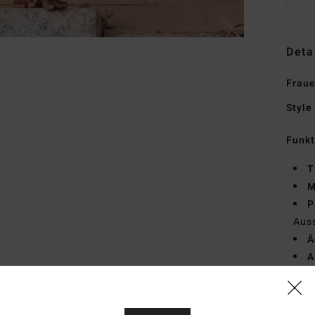
Deta
Fraue
Style
Funk
T
M
P
Aus
Ä
A
Rück
L