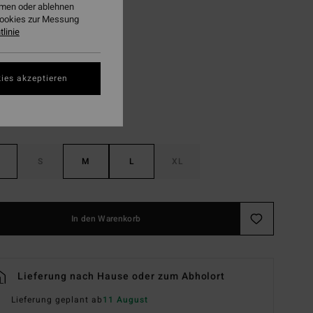
ehmen oder ablehnen
LTER RABATT EXTRA 25%
Cookies zur Messung
linie
Multi
ies akzeptieren
S
M
L
XL
In den Warenkorb
Lieferung nach Hause oder zum Abholort
Lieferung geplant ab
11 August