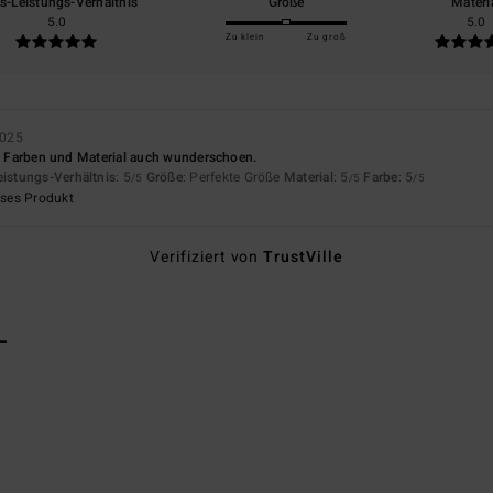
is-Leistungs-Verhältnis
Größe
Materi
5.0
5.0
Zu klein
Zu groß
2025
r. Farben und Material auch wunderschoen.
eistungs-Verhältnis
: 5
Größe
: Perfekte Größe
Material
: 5
Farbe
: 5
/5
/5
/5
eses Produkt
Verifiziert von
TrustVille
L