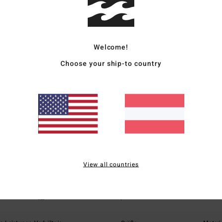
Zusa
Vers
Welcome!
Choose your ship-to country
Durchschnittliche Bewertung
5.0
/5
View all countries
basierend auf
1 verifizierten Bewertungen
seit November 2025
100% unserer Kunden empfehlen dieses Produkt