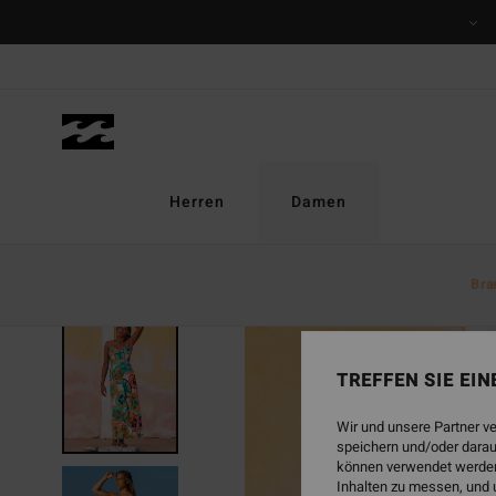
Direkt
zur
Produktinformation
springen
Herren
Damen
Bra
TREFFEN SIE EI
Wir und unsere Partner v
speichern und/oder darau
können verwendet werden,
Inhalten zu messen, und 