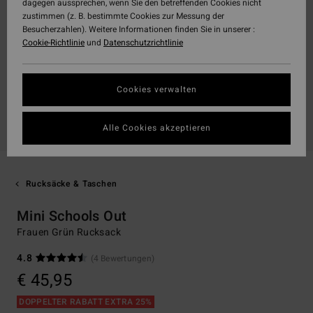
dagegen aussprechen, wenn Sie den betreffenden Cookies nicht
zustimmen (z. B. bestimmte Cookies zur Messung der
Besucherzahlen). Weitere Informationen finden Sie in unserer :
Cookie-Richtlinie
und
Datenschutzrichtlinie
Cookies verwalten
Alle Cookies akzeptieren
Rucksäcke & Taschen
Mini Schools Out
Frauen Grün Rucksack
4.8
(4 Bewertungen)
€ 45,95
DOPPELTER RABATT EXTRA 25%