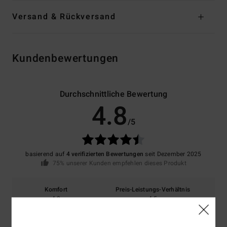
Versand & Rückversand
Kundenbewertungen
Durchschnittliche Bewertung
4.8
/5
basierend auf
4 verifizierten Bewertungen
seit Dezember 2025
75% unserer Kunden empfehlen dieses Produkt
Komfort
Preis-Leistungs-Verhältnis
4.8
4.5