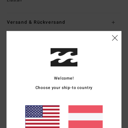
Elastan
Versand & Rückversand
Kundenbewertungen
Durchschnittliche Bewertung
5.0
Welcome!
/5
Choose your ship-to country
basierend auf
1 verifizierten Bewertungen
seit Juni 2026
0% unserer Kunden empfehlen dieses Produkt
Komfort
Preis-Leistungs-Verhältnis
4.0
4.0