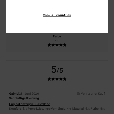
Größe
Material
View all countries
4.0
Zu klein
Zu groß
Farbe
5.0
5
/5
Gabriel
28. Juni 2026
Verifizierter Kauf
Sehr luftige Kleidung
Original anzeigen - Castellano
Komfort
: 4
Preis-Leistungs-Verhältnis
: 4
Material
: 4
Farbe
: 5
/5
/5
/5
/5