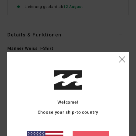
Lieferung geplant ab
12 August
Details & Funktionen
Männer Weiss T-Shirt
Style
24A521611
Farbcode
wht
Funktionen
Material:
Bio-Baumwolle – schwer [210 g/m²]
Kurze Ärmel
Unsere OG-T-Shirts haben eine traditionellere Retro-
Welcome!
Passform. Leicht Oversize mit breiteren Schultern, längeren
Choose your ship-to country
Ärmeln und einem breiteren Rippstrick-Kragen
Hochwertiger Print vorne und hinten
Flaggenetikett an der Seitennaht und innenliegendes