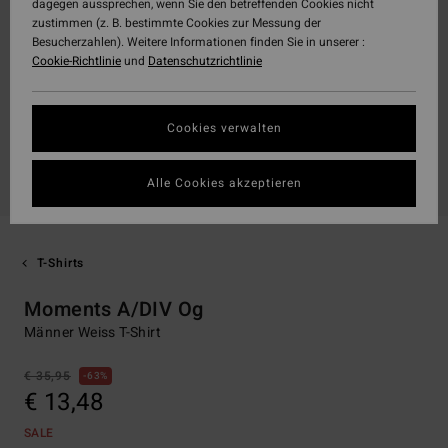
dagegen aussprechen, wenn Sie den betreffenden Cookies nicht
zustimmen (z. B. bestimmte Cookies zur Messung der
Besucherzahlen). Weitere Informationen finden Sie in unserer :
Cookie-Richtlinie
und
Datenschutzrichtlinie
Cookies verwalten
Alle Cookies akzeptieren
T-Shirts
Moments A/DIV Og
Männer Weiss T-Shirt
€ 35,95
63%
€ 13,48
SALE