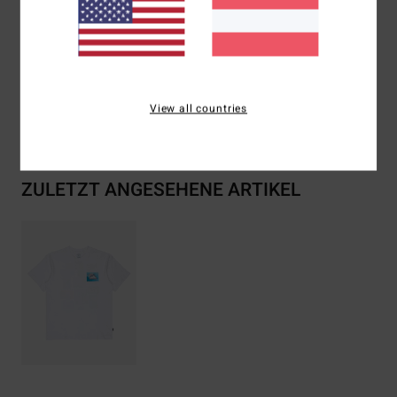
Thermotransfer-Halsetikett
Zusammensetzung
[Hauptstoff] 100 % Baumwolle
View all countries
Versand & Rückversand
ZULETZT ANGESEHENE ARTIKEL