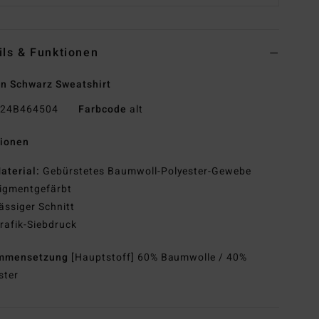
ils & Funktionen
n Schwarz Sweatshirt
24B464504
Farbcode
alt
tionen
aterial:
Gebürstetes Baumwoll-Polyester-Gewebe
igmentgefärbt
ässiger Schnitt
rafik-Siebdruck
mmensetzung
[Hauptstoff] 60% Baumwolle / 40%
ster