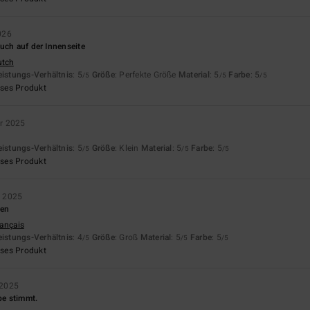
026
uch auf der Innenseite
utch
eistungs-Verhältnis
: 5
Größe
: Perfekte Größe
Material
: 5
Farbe
: 5
/5
/5
/5
eses Produkt
r 2025
eistungs-Verhältnis
: 5
Größe
: Klein
Material
: 5
Farbe
: 5
/5
/5
/5
eses Produkt
r 2025
ten
rançais
eistungs-Verhältnis
: 4
Größe
: Groß
Material
: 5
Farbe
: 5
/5
/5
/5
eses Produkt
 2025
be stimmt.