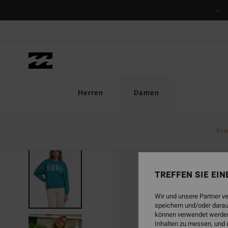
Direkt
zur
Produktinformation
springen
Herren
Damen
Bra
TREFFEN SIE EI
Wir und unsere Partner v
speichern und/oder darau
können verwendet werden,
Inhalten zu messen, und 