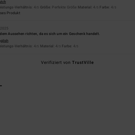
utch
eistungs-Verhältnis
: 4
Größe
: Perfekte Größe
Material
: 4
Farbe
: 4
/5
/5
/5
eses Produkt
 2025
dem Aussehen richten, da es sich um ein Geschenk handelt.
nglish
eistungs-Verhältnis
: 4
Material
: 4
Farbe
: 4
/5
/5
/5
Verifiziert von
TrustVille
L