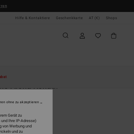
rren
Hilfe & Kontaktiere
Geschenkkarte
AT (€)
Shops
te
Damen
Bekleidung
Sweatshirts
abat
no Aloha Kendal
n Schwarz Sweatshirt
ren ohne zu akzeptieren
(9 Bewertungen)
95
63%
hrem Gerät zu
2,48
 und Ihre IP-Adresse)
ung von Werbung und
wickeln und zu