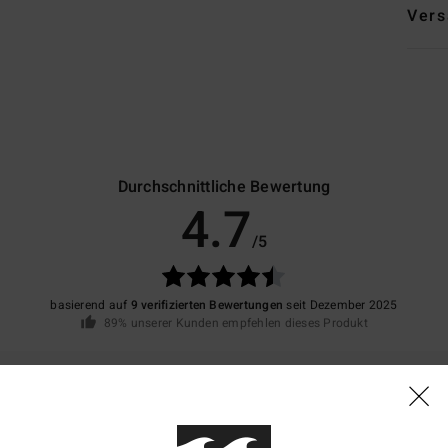
Vers
Durchschnittliche Bewertung
4.7
/5
basierend auf
9 verifizierten Bewertungen
seit Dezember 2025
89% unserer Kunden empfehlen dieses Produkt
is-Leistungs-Verhältnis
Größe
Materi
4.6
4.7
Zu klein
Zu groß