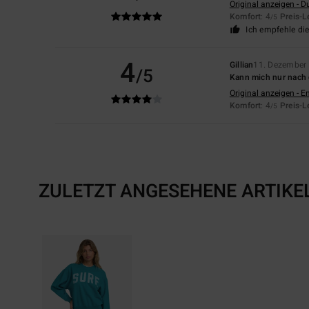
Original anzeigen - D
Komfort
: 4
Preis-L
/5
Ich empfehle di
4
Gillian
11. Dezember
/5
Kann mich nur nach 
Original anzeigen - E
Komfort
: 4
Preis-L
/5
ZULETZT ANGESEHENE ARTIKE