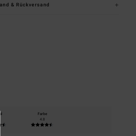
and & Rückversand
al
Farbe
4.8