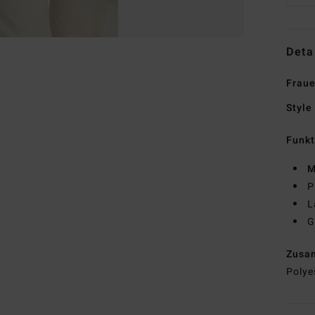
Deta
Fraue
Style
Funk
M
P
L
G
Zusa
Polye