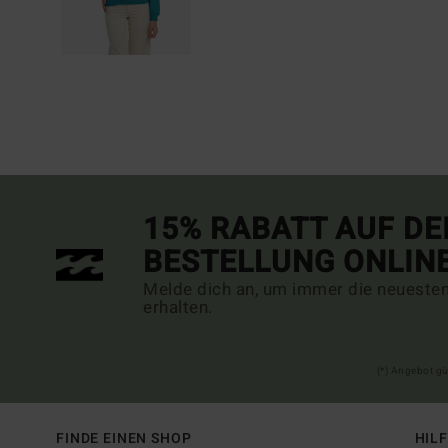
15% RABATT AUF DE
BESTELLUNG ONLIN
Melde dich an, um immer die neueste
erhalten.
(*) Angebot gü
FINDE EINEN SHOP
HIL