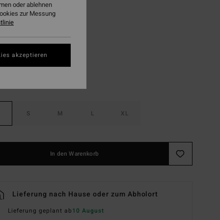
ehmen oder ablehnen
LTER RABATT EXTRA 25%
Cookies zur Messung
linie
Atlantis
ies akzeptieren
S
M
L
XL
In den Warenkorb
Lieferung nach Hause oder zum Abholort
Lieferung geplant ab
10 August