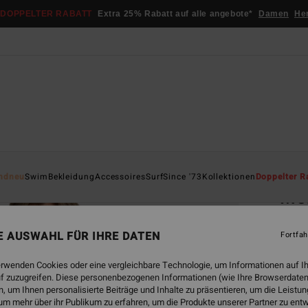
DOPPELTER RABATT
Extra 25% Rabatt auf alle angebote*
Damen
He
Startsei
ndneu
Swim
Bekleidung
Accessoires
Surf
Since '73
Kollektionen
Doppelter R
Mo
Fraue
NE AUSWAHL FÜR IHRE DATEN
Fortfah
4.7
€ 59,
erwenden Cookies oder eine vergleichbare Technologie, um Informationen auf I
€ 2
f zuzugreifen. Diese personenbezogenen Informationen (wie Ihre Browserdaten
 um Ihnen personalisierte Beiträge und Inhalte zu präsentieren, um die Leist
SALE
um mehr über ihr Publikum zu erfahren, um die Produkte unserer Partner zu ent