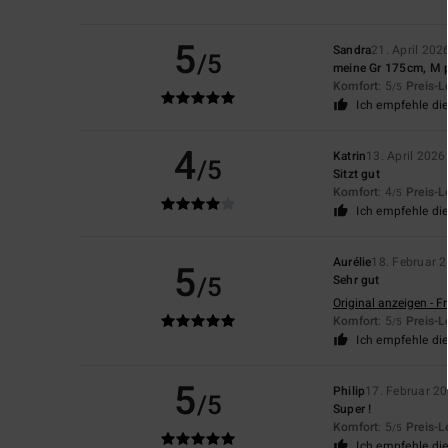
5
Sandra
21. April 202
/5
meine Gr 175cm, M p
Komfort
: 5
Preis-L
/5
Ich empfehle di
4
Katrin
13. April 2026
/5
Sitzt gut
Komfort
: 4
Preis-L
/5
Ich empfehle di
Aurélie
18. Februar 
5
/5
Sehr gut
Original anzeigen - F
Komfort
: 5
Preis-L
/5
Ich empfehle di
5
Philip
17. Februar 2
/5
Super !
Komfort
: 5
Preis-L
/5
Ich empfehle di