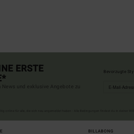
INE ERSTE
Bevorzugte Sty
E*
n News und exklusive Angebote zu
ltig online für alle, die sich neu angemeldet haben - Alle Bedingungen findest du in deiner W
FE
BILLABONG