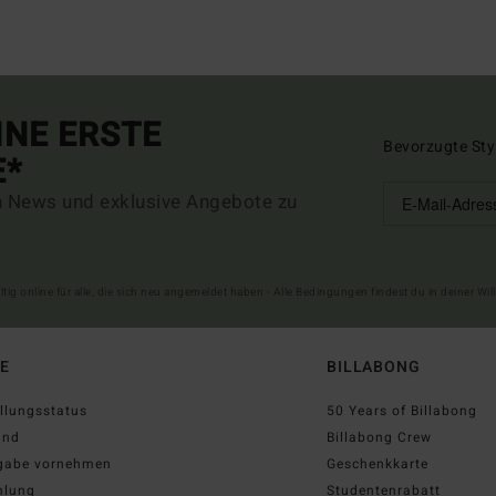
INE ERSTE
Bevorzugte Sty
E*
n News und exklusive Angebote zu
ltig online für alle, die sich neu angemeldet haben - Alle Bedingungen findest du in deiner W
FE
BILLABONG
llungsstatus
50 Years of Billabong
and
Billabong Crew
gabe vornehmen
Geschenkkarte
hlung
Studentenrabatt