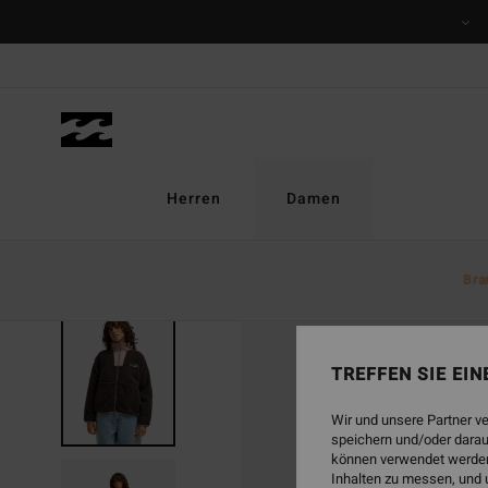
Direkt
zur
Produktinformation
springen
Herren
Damen
Bra
BRANDNEU
TREFFEN SIE EI
Wir und unsere Partner v
speichern und/oder darau
können verwendet werden,
Inhalten zu messen, und 