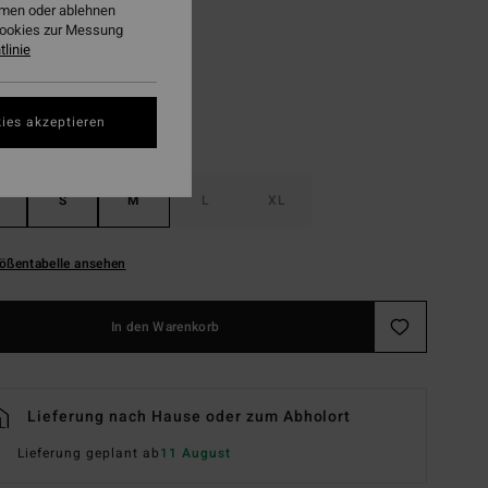
ehmen oder ablehnen
Black Sands
Cookies zur Messung
linie
ies akzeptieren
S
M
L
XL
ößentabelle ansehen
In den Warenkorb
Lieferung nach Hause oder zum Abholort
Lieferung geplant ab
11 August