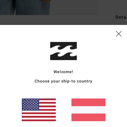
Deta
Fraue
Style
Funk
M
Welcome!
P
F
Choose your ship-to country
K
T
E
S
Zusa