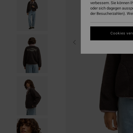
verbessern. Sie können I
oder sich dagegen aussp
der Besucherzahlen). Weit
Cookies ver