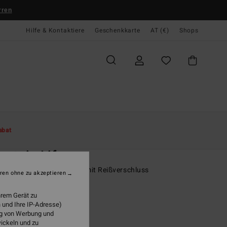
rren
Hilfe & Kontaktiere
Geschenkkarte
AT (€)
Shops
te
Damen
Bekleidung
Fleeceartikel
abat
O
ntain Life
n Schwarz Sherpa-Fleece mit Reißverschluss
ren ohne zu akzeptieren
ONUS
hrem Gerät zu
5,95
 und Ihre IP-Adresse)
ung von Werbung und
wickeln und zu