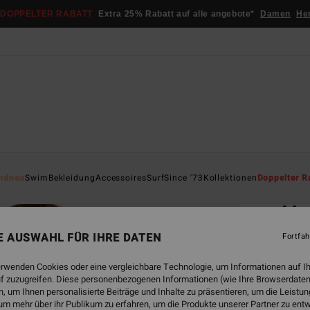
DOPPELTER RABATT
Extra 25% Rabatt auf alle angebote*
Damen
He
Startsei
ndneu
Swim
Bekleidung
Accessoires
Surf
Since '73
Kollektionen
Doppelter R
ÖK
Mou
Fraue
NE AUSWAHL FÜR IHRE DATEN
Fortfah
ECO-B
erwenden Cookies oder eine vergleichbare Technologie, um Informationen auf I
€ 9
f zuzugreifen. Diese personenbezogenen Informationen (wie Ihre Browserdaten
 um Ihnen personalisierte Beiträge und Inhalte zu präsentieren, um die Leist
um mehr über ihr Publikum zu erfahren, um die Produkte unserer Partner zu ent