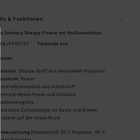
ils & Funktionen
n Schwarz Sherpa-Fleece mit Reißverschluss
EBJPF00137
Farbcode
bsd
tionen
aterial:
Sherpa-Stoff Aus Recyceltem Polyester
assform:
Relaxt
rontreißverschluss aus Kunststoff
ontrast-Nylon-Passe und Einsätze
ascheneingriffe
lastische Einfassungen an Saum und Ärmeln
tickerei auf der linken Brust
mmensetzung
[Hauptstoff] 50 % Polyester, 50 %