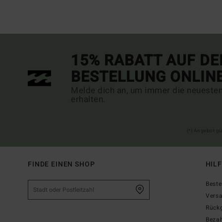
15% RABATT AUF DE
BESTELLUNG ONLIN
Melde dich an, um immer die neueste
erhalten.
(*) Angebot gü
FINDE EINEN SHOP
HIL
Beste
Vers
Rück
Beza