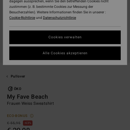
dagegen aussprechen, wenn Sie den betreffenden Cookies nicht
zustimmen (z. B. bestimmte Cookies zur Messung der
Besucherzahlen). Weitere Informationen finden Sie in unserer :
Cookie-Richtlinie
und
Datenschutzrichtlinie
Cookies verwalten
Alle Cookies akzeptieren
Pullover
ÖKO
My Fave Beach
Frauen Weiss Sweatshirt
ECO-BONUS
€ 55,95
63%