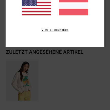
Zusammensetzung
[Hauptstoff] 55 % Baumwolle, 25 %
recycelte Baumwolle, 20 % recyceltes Polyester
View all countries
Versand & Rückversand
ZULETZT ANGESEHENE ARTIKEL