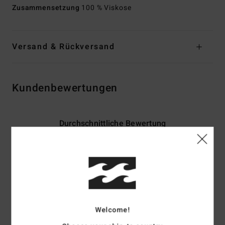
Zusammensetzung
100 % Viskose
Versand & Rückversand
Kundenbewertungen
Durchschnittliche Bewertung
4.5
/5
basierend auf
2 verifizierten Bewertungen
seit Februar 2026
50% unserer Kunden empfehlen dieses Produkt
Welcome!
Komfort
Preis-Leistungs-Verhältnis