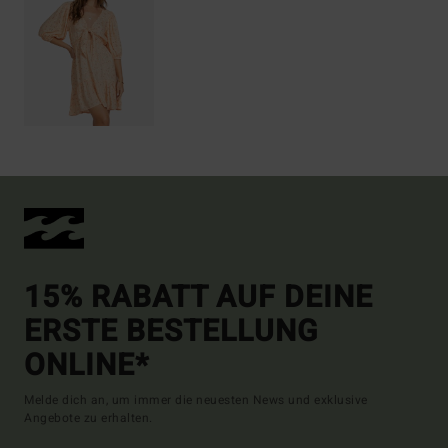
15% RABATT AUF DEINE
ERSTE BESTELLUNG
ONLINE*
Melde dich an, um immer die neuesten News und exklusive
Angebote zu erhalten.