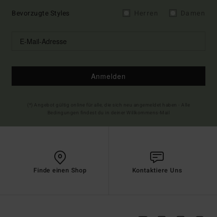
Bevorzugte Styles
Herren
Damen
Anmelden
(*) Angebot gültig online für alle, die sich neu angemeldet haben - Alle
Bedingungen findest du in deiner Willkommens-Mail
Finde einen Shop
Kontaktiere Uns