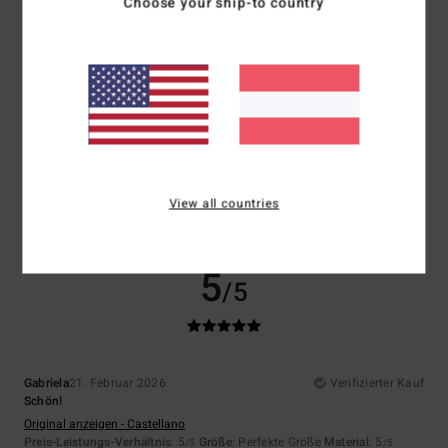
Choose your ship-to country
NaN
5.0
Größe
Material
5.0
Zu klein
Zu groß
Farbe
5.0
View all countries
5
/5
Gabriela
21. Februar 2026
Verifizierter Kauf
Schön!
Original anzeigen - Castellano
Preis-Leistungs-Verhältnis
: 5
Größe
: Perfekte Größe
Material
: 5
/5
/5