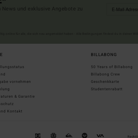
E*
n News und exklusive Angebote zu
ltig online für alle, die sich neu angemeldet haben - Alle Bedingungen findest du in deiner W
FE
BILLABONG
llungsstatus
50 Years of Billabong
and
Billabong Crew
gabe vornehmen
Geschenkkarte
hlung
Studentenrabatt
aturen & Garantie
nschutz
und Kontakt
Rechtl