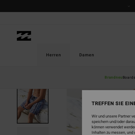
Direkt
zur
Produktinformation
springen
Herren
Damen
Brandneu
Board
AUSVERKAUFT
TREFFEN SIE EI
Wir und unsere Partner v
speichern und/oder darau
können verwendet werden,
Inhalten zu messen, und 