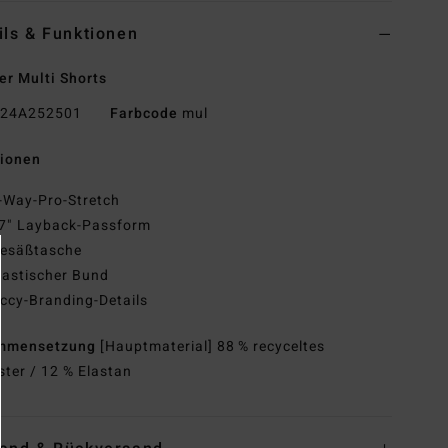
ils & Funktionen
r Multi Shorts
24A252501
Farbcode
mul
tionen
-Way-Pro-Stretch
7" Layback-Passform
esäßtasche
lastischer Bund
ccy-Branding-Details
mmensetzung
[Hauptmaterial] 88 % recyceltes
ster / 12 % Elastan