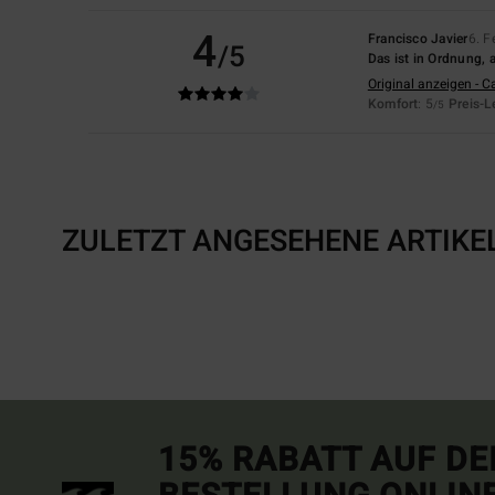
4
Francisco Javier
6. F
/5
Das ist in Ordnung, 
Original anzeigen - C
Komfort
: 5
Preis-L
/5
ZULETZT ANGESEHENE ARTIKE
15% RABATT AUF DE