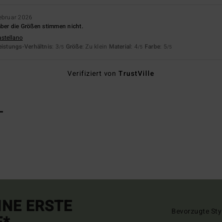
ebruar 2026
aber die Größen stimmen nicht.
astellano
eistungs-Verhältnis
: 3
Größe
: Zu klein
Material
: 4
Farbe
: 5
/5
/5
/5
Verifiziert von
TrustVille
L
INE ERSTE
Bevorzugte Sty