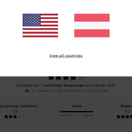
Vers
Durchschnittliche Bewertung
View all countries
4.0
/5
basierend auf
1 verifizierten Bewertungen
seit Februar 2026
0% unserer Kunden empfehlen dieses Produkt
is-Leistungs-Verhältnis
Größe
Materi
3.0
4.0
Zu klein
Zu groß