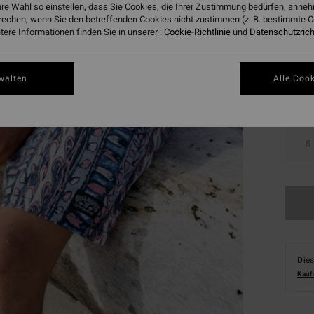
hre Wahl so einstellen, dass Sie Cookies, die Ihrer Zustimmung bedürfen, ann
rechen, wenn Sie den betreffenden Cookies nicht zustimmen (z. B. bestimmte 
Farbe
ere Informationen finden Sie in unserer :
Cookie-Richtlinie
und
Datenschutzricht
walten
Alle Cook
S
Dies
Kauf