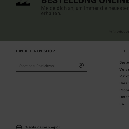
BESTELLUNG ONLIN
Melde dich an, um immer die neueste
erhalten.
(*) Angebot gü
FINDE EINEN SHOP
HIL
Beste
Vers
Rück
Beza
Repar
Date
FAQ 
Wähle deine Region