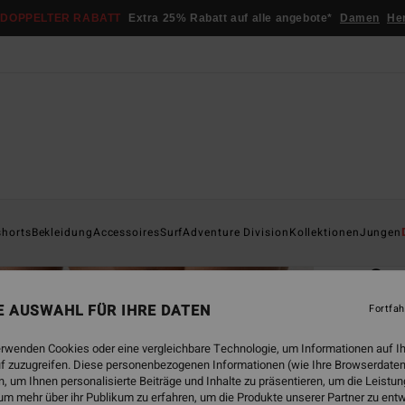
DOPPELTER RABATT
Extra 25% Rabatt auf alle angebote*
Damen
He
Startsei
shorts
Bekleidung
Accessoires
Surf
Adventure Division
Kollektionen
Jungen
ÖK
Occ
Männe
NE AUSWAHL FÜR IHRE DATEN
Fortfah
4.0
erwenden Cookies oder eine vergleichbare Technologie, um Informationen auf I
€ 5
f zuzugreifen. Diese personenbezogenen Informationen (wie Ihre Browserdaten
 um Ihnen personalisierte Beiträge und Inhalte zu präsentieren, um die Leist
DOPPE
um mehr über ihr Publikum zu erfahren, um die Produkte unserer Partner zu ent