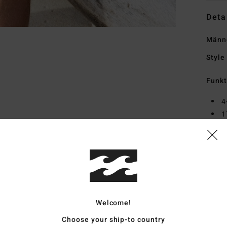
Deta
Männe
Style
Funk
4
1
G
E
O
Zusa
Polye
Welcome!
Choose your ship-to country