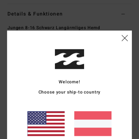
Details & Funktionen
Jungen 8-16 Schwarz Langärmliges Hemd
Style
EBBWT03005
Farbcode
rav
Funktionen
Stoff:
Garngefärbtes, strukturiertes Gewebe
Passform:
Regular Fit
Leichte Isolierung und Innenfutter
Welcome!
Zwei Brusttaschen
Choose your ship-to country
Gerader Saum
Zusammensetzung
[Hauptstoff] 100 % Baumwolle
Versand & Rückversand