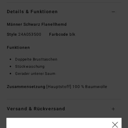
Details & Funktionen
Männer Schwarz Flanellhemd
Style
24A053500
Farbcode
blk
Funktionen
Doppelte Brusttaschen
Stückwaschung
Gerader unterer Saum
Zusammensetzung
[Hauptstoff] 100 % Baumwolle
Versand & Rückversand