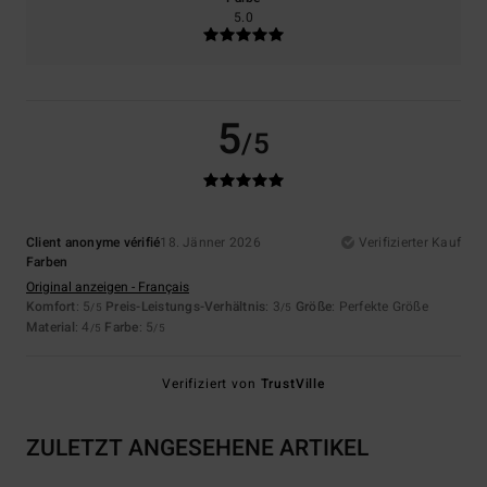
5.0
5
/5
Client anonyme vérifié
18. Jänner 2026
Verifizierter Kauf
Farben
Original anzeigen - Français
Komfort
: 5
Preis-Leistungs-Verhältnis
: 3
Größe
: Perfekte Größe
/5
/5
Material
: 4
Farbe
: 5
/5
/5
Verifiziert von
TrustVille
ZULETZT ANGESEHENE ARTIKEL