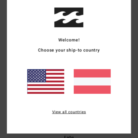
Kundenbewertungen
Durchschnittliche Bewertung
5.0
Welcome!
/5
Choose your ship-to country
basierend auf
1 verifizierten Bewertungen
seit Jänner 2026
0% unserer Kunden empfehlen dieses Produkt
Komfort
Preis-Leistungs-Verhältnis
5.0
3.0
Größe
Material
View all countries
4.0
Zu klein
Zu groß
Farbe