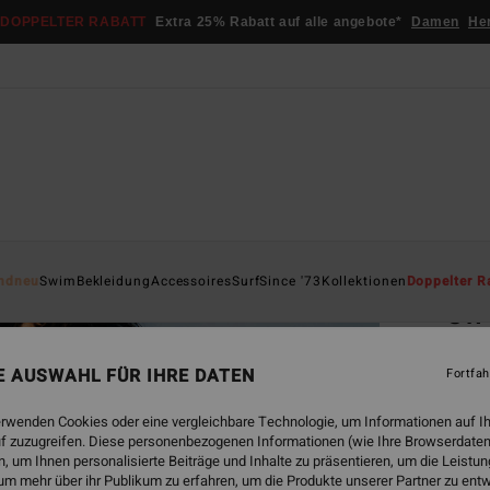
DOPPELTER RABATT
Extra 25% Rabatt auf alle angebote*
Damen
He
Startsei
ndneu
Swim
Bekleidung
Accessoires
Surf
Since '73
Kollektionen
Doppelter R
On 
Fraue
NE AUSWAHL FÜR IHRE DATEN
Fortfah
ECO-B
€ 5
erwenden Cookies oder eine vergleichbare Technologie, um Informationen auf I
f zuzugreifen. Diese personenbezogenen Informationen (wie Ihre Browserdaten
DOPPE
 um Ihnen personalisierte Beiträge und Inhalte zu präsentieren, um die Leist
um mehr über ihr Publikum zu erfahren, um die Produkte unserer Partner zu ent