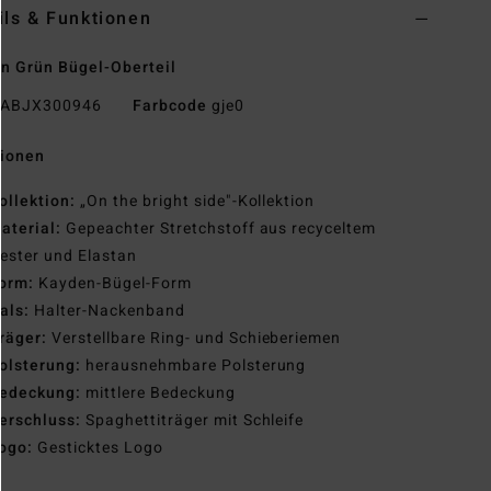
ils & Funktionen
n Grün Bügel-Oberteil
ABJX300946
Farbcode
gje0
tionen
ollektion:
„On the bright side"-Kollektion
aterial:
Gepeachter Stretchstoff aus recyceltem
ester und Elastan
orm:
Kayden-Bügel-Form
als:
Halter-Nackenband
räger:
Verstellbare Ring- und Schieberiemen
olsterung:
herausnehmbare Polsterung
edeckung:
mittlere Bedeckung
erschluss:
Spaghettiträger mit Schleife
ogo:
Gesticktes Logo