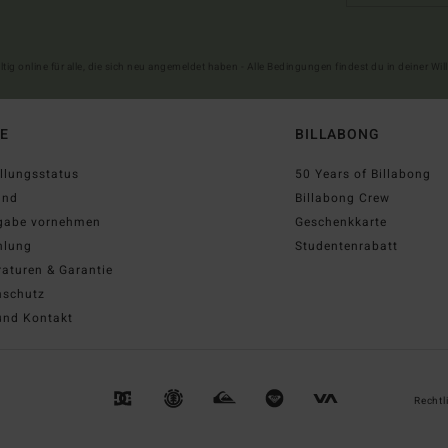
ltig online für alle, die sich neu angemeldet haben - Alle Bedingungen findest du in deiner W
FE
BILLABONG
llungsstatus
50 Years of Billabong
and
Billabong Crew
gabe vornehmen
Geschenkkarte
hlung
Studentenrabatt
aturen & Garantie
nschutz
und Kontakt
Rechtl