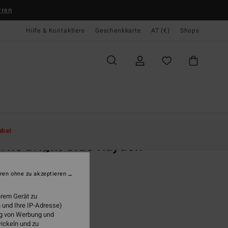
rren
Hilfe & Kontaktiere
Geschenkkarte
AT (€)
Shops
te
Damen
Swim
Bikini Tops
abat
The Bright Side Kayden
n Grün Bügel-Oberteil
ren ohne zu akzeptieren
ONUS
5,95
hrem Gerät zu
 und Ihre IP-Adresse)
LTER RABATT EXTRA 25%
ung von Werbung und
wickeln und zu