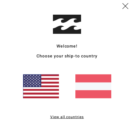
Deta
Fraue
Style
Funk
Welcome!
K
Choose your ship-to country
M
Poly
F
H
T
P
B
V
View all countries
L