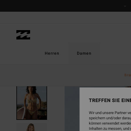
Direkt
zur
Produktinformation
springen
Herren
Damen
Bra
AUSVERKAUFT
TREFFEN SIE EI
Wir und unsere Partner v
speichern und/oder darau
können verwendet werden,
Inhalten zu messen, und 