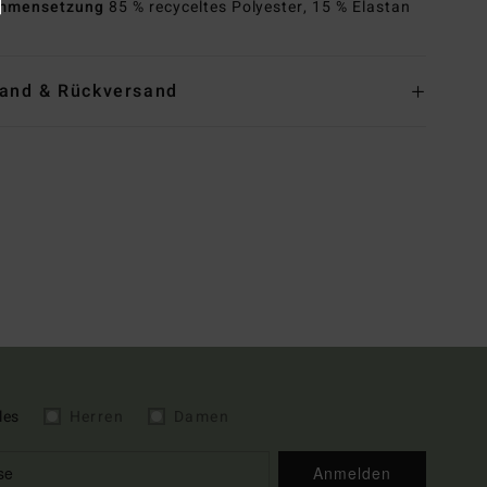
mmensetzung
85 % recyceltes Polyester, 15 % Elastan
and & Rückversand
les
Herren
Damen
Anmelden