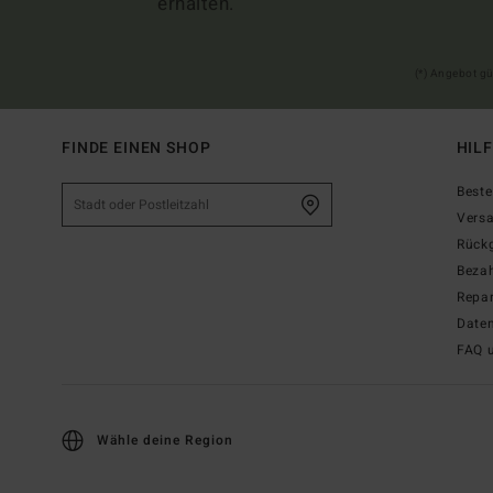
erhalten.
(*) Angebot gü
FINDE EINEN SHOP
HIL
Beste
Vers
Rück
Beza
Repar
Date
FAQ 
Wähle deine Region