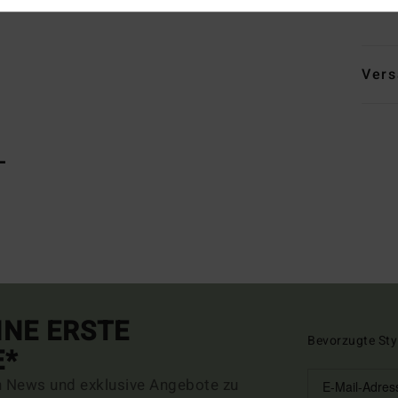
Zusa
Vers
L
INE ERSTE
Bevorzugte Sty
E*
n News und exklusive Angebote zu