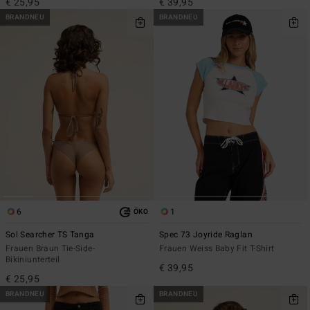
€ 25,95
€ 39,95
BRANDNEU
BRANDNEU
6
1
ÖKO
Sol Searcher TS Tanga
Spec 73 Joyride Raglan
Frauen Braun Tie-Side-
Frauen Weiss Baby Fit T-Shirt
Bikiniunterteil
€ 39,95
€ 25,95
BRANDNEU
BRANDNEU