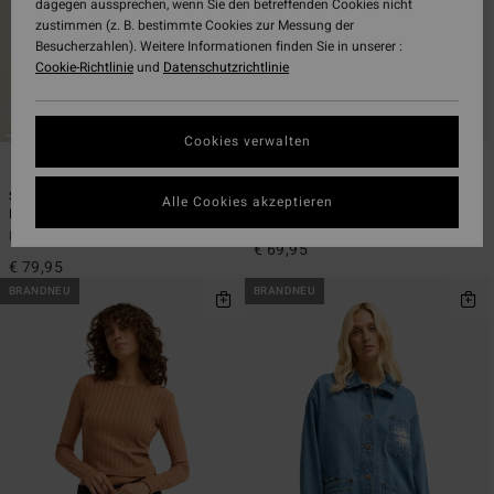
dagegen aussprechen, wenn Sie den betreffenden Cookies nicht
zustimmen (z. B. bestimmte Cookies zur Messung der
Besucherzahlen). Weitere Informationen finden Sie in unserer :
Cookie-Richtlinie
und
Datenschutzrichtlinie
Cookies verwalten
2
2
ÖKO
Summer High Square Tanker One-
Since 73 Team
Alle Cookies akzeptieren
Piece
Frauen Rot Mittelgroßer Rucksack
Frauen Rosa Badeanzug
€ 69,95
€ 79,95
BRANDNEU
BRANDNEU