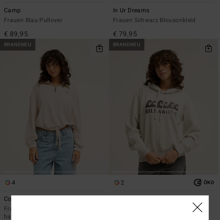
Camp
In Ur Dreams
Frauen Blau Pullover
Frauen Schwarz Blousonkleid
€ 89,95
€ 79,95
BRANDNEU
BRANDNEU
4
2
ÖKO
Coffee Time
Surfing In Town
Frauen Weiss Rippstrick-Top mit
Frauen Grau Kapuzenpulli
halbem Reißverschluss