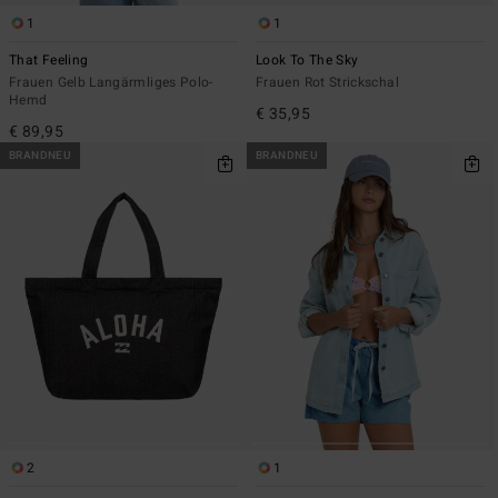
1
1
That Feeling
Look To The Sky
Frauen Gelb Langärmliges Polo-
Frauen Rot Strickschal
Hemd
€ 35,95
€ 89,95
BRANDNEU
BRANDNEU
2
1