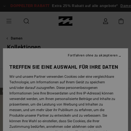
Direkt
PPELTER RABATT
Extra 25% Rabatt auf alle angebote*
Damen
Herre
zur
Produkt
Auswahl
springen
Damen
Kollektionen
Fortfahren ohne zu akzeptieren
Back Beach
Surf Capsule
Sunscape
Sol Searcher
Ess
TREFFEN SIE EINE AUSWAHL FÜR IHRE DATEN
Wir und unsere Partner verwenden Cookies oder eine vergleichbare
Filtern & Sortieren
1.176
Ergebnisse
Technologie, um Informationen auf Ihrem Gerät zu speichern
und/oder darauf zuzugreifen. Diese personenbezogenen
Direkt
Überspringen
BRANDNEU
BRANDNEU
Informationen (wie Ihre Browserdaten und Ihre IP-Adresse) können
zu
und
verwendet werden, um Ihnen personalisierte Beiträge und Inhalte zu
den
filtern
präsentieren, um die Leistung von Werbung und Inhalten zu
Filterkriterien
nach
messen, und um mehr über ihr Publikum zu erfahren, um die
springen
Produkte unserer Partner zu entwickeln und zu verbessern. Sie
können Ihre Wahl so einstellen, dass Sie Cookies, die Ihrer
Zustimmung bedürfen, annehmen oder ablehnen oder sich