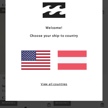
€ 55,95
€ 65,95
BRANDNEU
BRANDNEU
Welcome!
Choose your ship-to country
6
1
ÖKO
View all countries
Surfing In Town
Tripper Canvas
Frauen Grau T-Shirt
Frauen Schwarz Federmappe
€ 25,95
€ 25,95
BRANDNEU
BRANDNEU