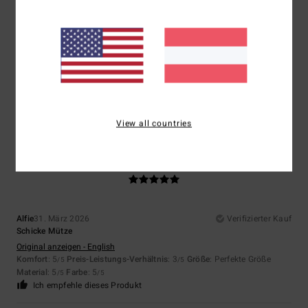
Größe
Material
4.5
Zu klein
Zu groß
Farbe
4.5
View all countries
5
/5
Alfie
31. März 2026
Verifizierter Kauf
Schicke Mütze
Original anzeigen - English
Komfort
: 5
Preis-Leistungs-Verhältnis
: 3
Größe
: Perfekte Größe
/5
/5
Material
: 5
Farbe
: 5
/5
/5
Ich empfehle dieses Produkt