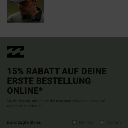
15% RABATT AUF DEINE
ERSTE BESTELLUNG
ONLINE*
Melde dich an, um immer die neuesten News und exklusive
Angebote zu erhalten.
Bevorzugte Styles
Herren
Damen