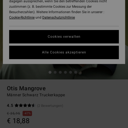
dagegen aussprechen, wenn Sie den betreffenden Cookies nicht
zustimmen (z. B. bestimmte Cookies zur Messung der
Besucherzahlen). Weitere Informationen finden Sie in unserer :
Cookie-Richtlinie
und
Datenschutzrichtlinie
Cookies verwalten
Alle Cookies akzeptieren
Otis Mangrove
Männer Schwarz Truckerkappe
4.5
(2 Bewertungen)
€ 35,95
47%
€ 18,88