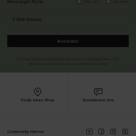
Bevorzugte Styles
Herren
Damen
Anmelden
(*) Angebot gültig online für alle, die sich neu angemeldet haben - Alle
Bedingungen findest du in deiner Willkommens-Mail
Finde einen Shop
Kontaktiere Uns
Community Herren