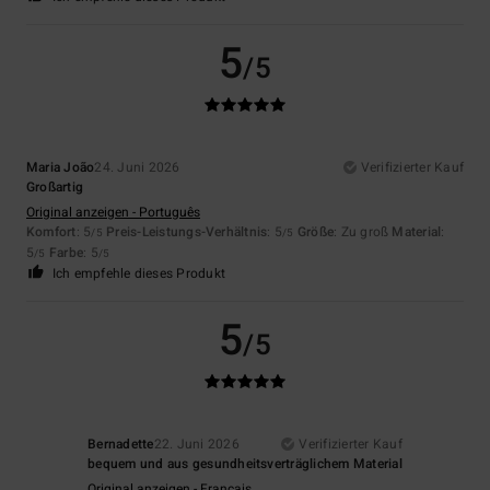
5
/5
Maria João
24. Juni 2026
Verifizierter Kauf
Großartig
Original anzeigen - Português
Komfort
: 5
Preis-Leistungs-Verhältnis
: 5
Größe
: Zu groß
Material
:
/5
/5
5
Farbe
: 5
/5
/5
Ich empfehle dieses Produkt
5
/5
Bernadette
22. Juni 2026
Verifizierter Kauf
bequem und aus gesundheitsverträglichem Material
Original anzeigen - Français