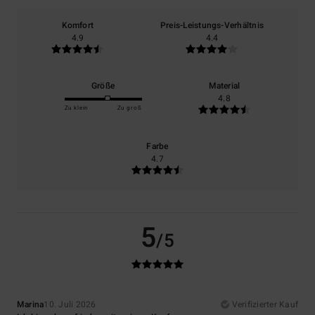
Komfort
Preis-Leistungs-Verhältnis
4.9
4.4
Größe
Material
4.8
Zu klein
Zu groß
Farbe
4.7
5
/5
Marina
10. Juli 2026
Verifizierter Kauf