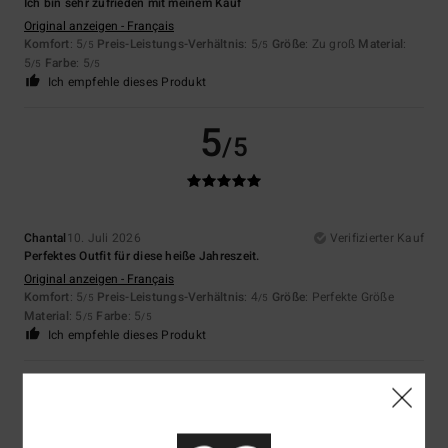
Ich bin sehr zufrieden mit meinem Kauf
Original anzeigen - Français
Komfort
: 5
Preis-Leistungs-Verhältnis
: 5
Größe
: Zu groß
Material
:
/5
/5
5
Farbe
: 5
/5
/5
Ich empfehle dieses Produkt
5
/5
Chantal
10. Juli 2026
Verifizierter Kauf
Perfektes Outfit für diese heiße Jahreszeit.
Original anzeigen - Français
Komfort
: 5
Preis-Leistungs-Verhältnis
: 4
Größe
: Perfekte Größe
/5
/5
Material
: 5
Farbe
: 5
/5
/5
Ich empfehle dieses Produkt
5
/5