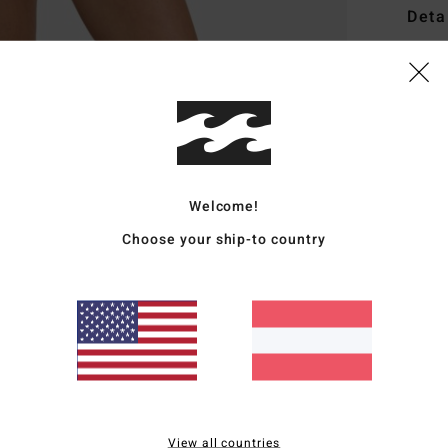
Deta
Fraue
Style
Funk
S
Welcome!
Elas
F
Choose your ship-to country
S
U
Zusa
(Poly
Vers
View all countries