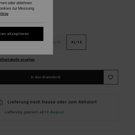
ehmen oder ablehnen
Cookies zur Messung
linie
ies akzeptieren
6
S/8
M/10
L/12
XL/14
ößentabelle ansehen
In den Warenkorb
Lieferung nach Hause oder zum Abholort
Lieferung geplant ab
10 August