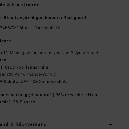
ils & Funktionen
n Blau Langärmliger, kürzerer Rashguard
24BW031604
Farbcode
fbl
tionen
toff:
Mischgewebe aus recyceltem Polyester und
tan
it:
Crop-Top, langärmlig
chnitt:
Performance-Schnitt
V-Schutz:
UPF 50+ Sonnenschutz
mmensetzung
[Hauptstoff] 95% recyceltem Nylon
amid), 5% Elastan
and & Rückversand