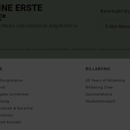
INE ERSTE
Bevorzugte Sty
E*
n News und exklusive Angebote zu
ltig online für alle, die sich neu angemeldet haben - Alle Bedingungen findest du in deiner W
FE
BILLABONG
llungsstatus
50 Years of Billabong
and
Billabong Crew
gabe vornehmen
Geschenkkarte
hlung
Studentenrabatt
aturen & Garantie
nschutz
und Kontakt