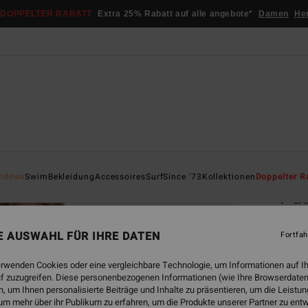
DOPPELTER RABATT
Extra 25% Rabatt auf alle angebote*
Damen
He
Startsei
ndneu
Swim
Bekleidung
Accessoires
Surf
Since '73
Kollektionen
Doppelter R
Pad
Fraue
NE AUSWAHL FÜR IHRE DATEN
Fortfah
€ 5
erwenden Cookies oder eine vergleichbare Technologie, um Informationen auf I
f zuzugreifen. Diese personenbezogenen Informationen (wie Ihre Browserdaten
 um Ihnen personalisierte Beiträge und Inhalte zu präsentieren, um die Leist
Farbe
um mehr über ihr Publikum zu erfahren, um die Produkte unserer Partner zu ent