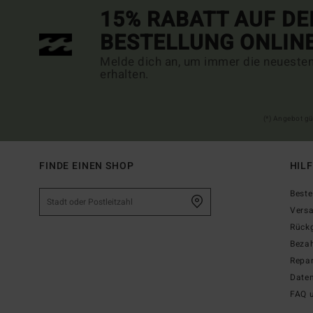
15% RABATT AUF DE
BESTELLUNG ONLIN
Melde dich an, um immer die neueste
erhalten.
(*) Angebot gü
FINDE EINEN SHOP
HIL
Beste
Vers
Rück
Beza
Repar
Date
FAQ 