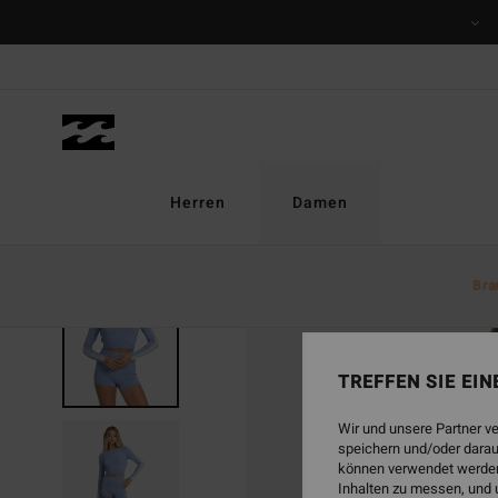
Direkt
zur
Produktinformation
springen
Herren
Damen
Bra
TREFFEN SIE EI
Wir und unsere Partner v
speichern und/oder darau
können verwendet werden,
Inhalten zu messen, und 