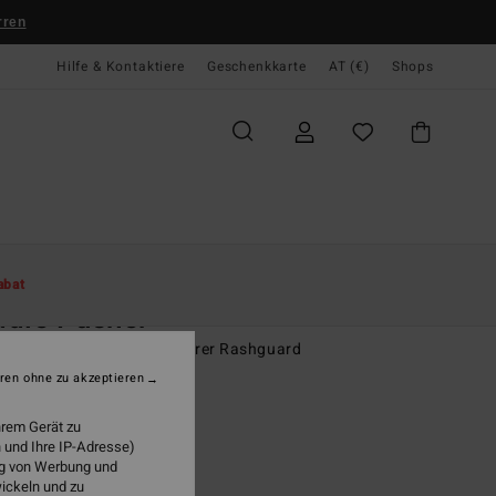
rren
Hilfe & Kontaktiere
Geschenkkarte
AT (€)
Shops
te
Damen
Surf
Lycras & Surf Bikinis
abat
dle Pusher
n Blau Langärmliger, kürzerer Rashguard
ren ohne zu akzeptieren
9,95
hrem Gerät zu
 und Ihre IP-Adresse)
ung von Werbung und
French Blue
wickeln und zu