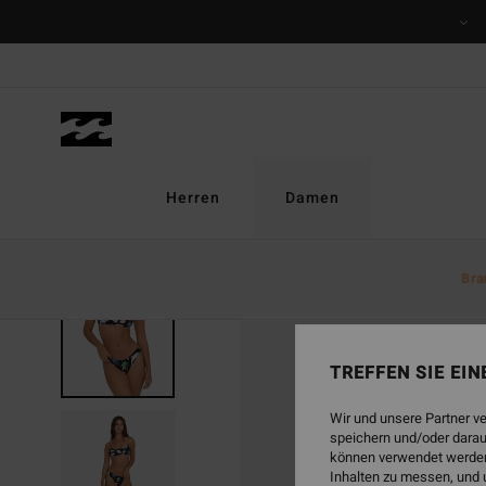
Direkt
zur
Produktinformation
springen
Herren
Damen
Bra
TREFFEN SIE EI
Wir und unsere Partner v
speichern und/oder darau
können verwendet werden,
Inhalten zu messen, und 