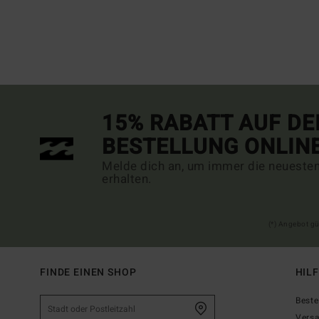
15% RABATT AUF DE
BESTELLUNG ONLIN
Melde dich an, um immer die neueste
erhalten.
(*) Angebot gü
FINDE EINEN SHOP
HIL
Beste
Vers