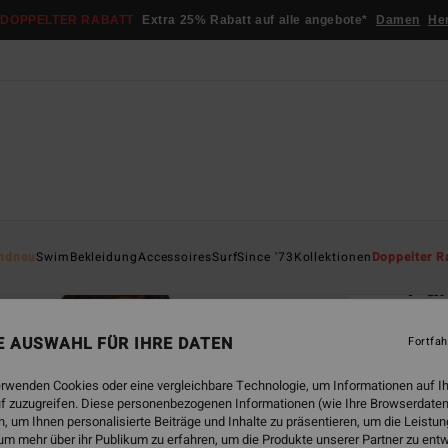
DOPPELTER RABATT
Extra 25% Rabatt auf alle angebote*
Damen
He
Startsei
ndneu
Swim
Bekleidung
Accessoires
Surf
Since '73
Kollektionen
Doppelter R
Par
Fraue
NE AUSWAHL FÜR IHRE DATEN
Fortfah
€ 45,
€ 2
erwenden Cookies oder eine vergleichbare Technologie, um Informationen auf I
f zuzugreifen. Diese personenbezogenen Informationen (wie Ihre Browserdaten
SALE
 um Ihnen personalisierte Beiträge und Inhalte zu präsentieren, um die Leist
um mehr über ihr Publikum zu erfahren, um die Produkte unserer Partner zu ent
DOPPE