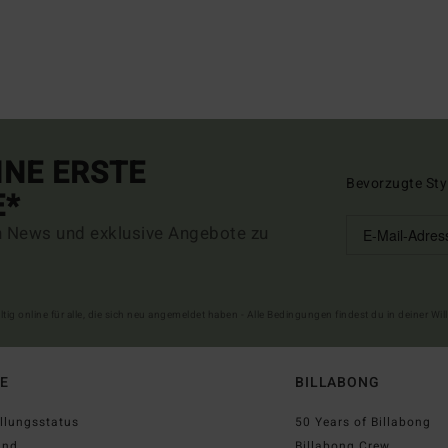
INE ERSTE
Bevorzugte Sty
E*
n News und exklusive Angebote zu
ltig online für alle, die sich neu angemeldet haben - Alle Bedingungen findest du in deiner W
FE
BILLABONG
llungsstatus
50 Years of Billabong
and
Billabong Crew