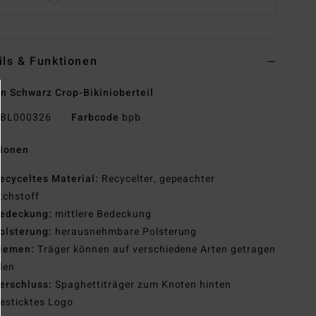
ils & Funktionen
n Schwarz Crop-Bikinioberteil
BL000326
Farbcode
bpb
tionen
ecyceltes Material:
Recycelter, gepeachter
tchstoff
edeckung:
mittlere Bedeckung
olsterung:
herausnehmbare Polsterung
iemen:
Träger können auf verschiedene Arten getragen
den
erschluss:
Spaghettiträger zum Knoten hinten
esticktes Logo