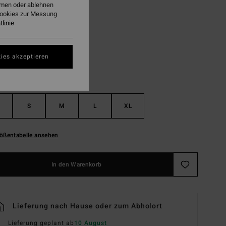
ehmen oder ablehnen
Cookies zur Messung
Black Pebble
linie
ies akzeptieren
S
M
L
XL
ößentabelle ansehen
In den Warenkorb
Lieferung nach Hause oder zum Abholort
Lieferung geplant ab
10 August