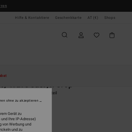
rren
Hilfe & Kontaktiere
Geschenkkarte
AT (€)
Shops
te
Damen
Swim
Bikini Tops
abat
ty Wave Jaclyn Crop
n Schwarz Crop-Bikinioberteil
ren ohne zu akzeptieren
95
47%
4,13
hrem Gerät zu
 und Ihre IP-Adresse)
ung von Werbung und
wickeln und zu
LTER RABATT EXTRA 25%