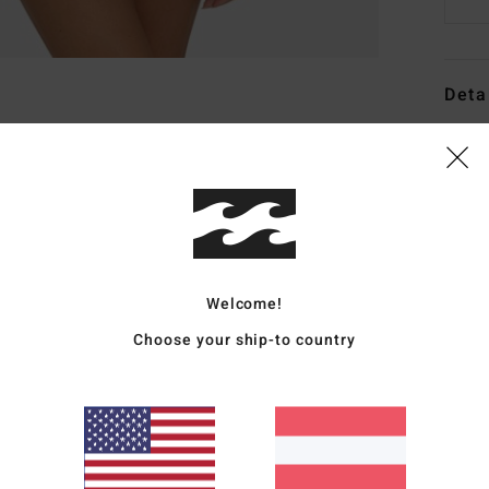
Deta
Fraue
Style
Funk
R
Welcome!
Stre
B
Choose your ship-to country
P
R
wer
V
G