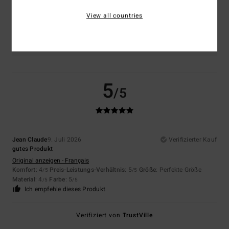
View all countries
Farbe
5.0
5
/5
Jean Claude
9. Juli 2026
Verifizierter Kauf
gutes Produkt
Original anzeigen - Français
Komfort
: 4
Preis-Leistungs-Verhältnis
: 5
Größe
: Perfekte Größe
/5
/5
Material
: 4
Farbe
: 5
/5
/5
Ich empfehle dieses Produkt
Verifiziert von
TrustVille