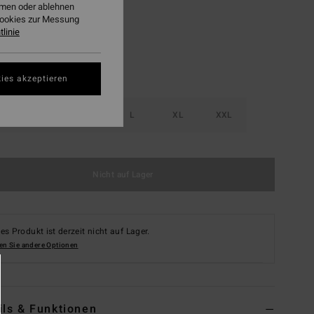
ehmen oder ablehnen
Cookies zur Messung
linie
ies akzeptieren
S
M
L
XL
XXL
Nicht auf Lager
es Produkt ist derzeit nicht auf Lager.
en Sie andere Optionen
ils & Funktionen