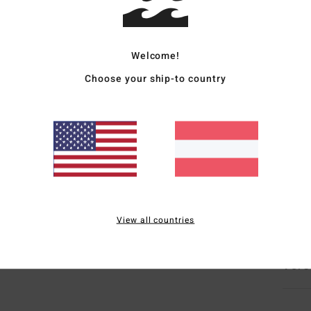
Fraue
Style
Welcome!
Choose your ship-to country
Funk
S
T
V
L
W
Zusa
View all countries
Vers