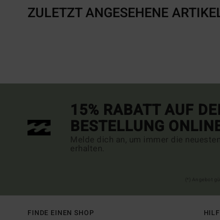
ZULETZT ANGESEHENE ARTIKE
15% RABATT AUF DE
BESTELLUNG ONLIN
Melde dich an, um immer die neueste
erhalten.
(*) Angebot gü
FINDE EINEN SHOP
HIL