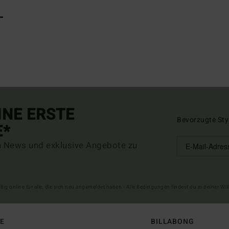
L
INE ERSTE
Bevorzugte Sty
E*
n News und exklusive Angebote zu
ltig online für alle, die sich neu angemeldet haben - Alle Bedingungen findest du in deiner W
FE
BILLABONG