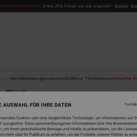
DOPPELTER RABATT
Extra 25% Rabatt auf alle angebote*
Damen
He
Startsei
ndneu
Swim
Bekleidung
Accessoires
Surf
Since '73
Kollektionen
Doppelter R
Pe
Fraue
NE AUSWAHL FÜR IHRE DATEN
Fortfah
€ 6
erwenden Cookies oder eine vergleichbare Technologie, um Informationen auf I
DOPPE
f zuzugreifen. Diese personenbezogenen Informationen (wie Ihre Browserdaten
 um Ihnen personalisierte Beiträge und Inhalte zu präsentieren, um die Leist
um mehr über ihr Publikum zu erfahren, um die Produkte unserer Partner zu ent
Farbe