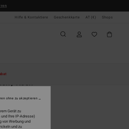
rren
Hilfe & Kontaktiere
Geschenkkarte
AT (€)
Shops
te
Damen
Bekleidung
Shorts & Röcke
abat
achy Keen
n Schwarz Maxirock
ren ohne zu akzeptieren
9,95
hrem Gerät zu
LTER RABATT EXTRA 25%
 und Ihre IP-Adresse)
ung von Werbung und
wickeln und zu
Black Sands