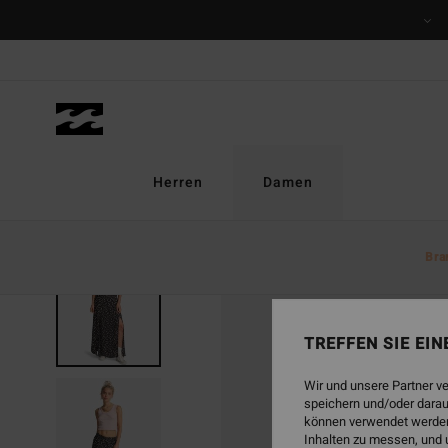
Direkt
zur
Produktinformation
springen
Herren
Damen
Bra
AUSVERKAUFT
TREFFEN SIE EI
Wir und unsere Partner v
speichern und/oder darau
können verwendet werden,
Inhalten zu messen, und 