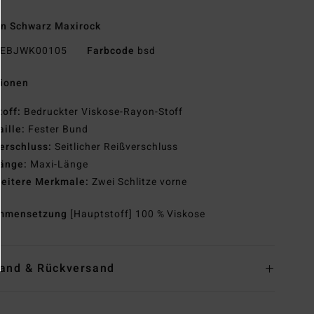
n Schwarz Maxirock
EBJWK00105
Farbcode
bsd
tionen
toff:
Bedruckter Viskose-Rayon-Stoff
aille:
Fester Bund
erschluss:
Seitlicher Reißverschluss
änge:
Maxi-Länge
eitere Merkmale:
Zwei Schlitze vorne
mmensetzung
[Hauptstoff] 100 % Viskose
and & Rückversand