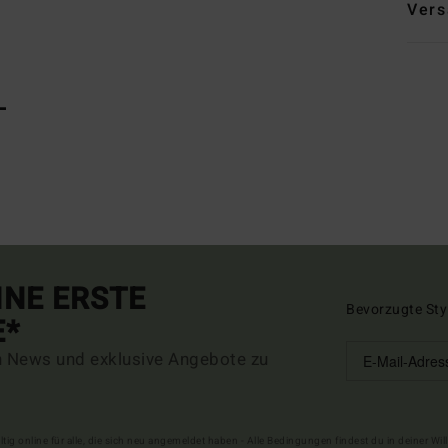
Vers
L
INE ERSTE
Bevorzugte Sty
E*
n News und exklusive Angebote zu
ltig online für alle, die sich neu angemeldet haben - Alle Bedingungen findest du in deiner W