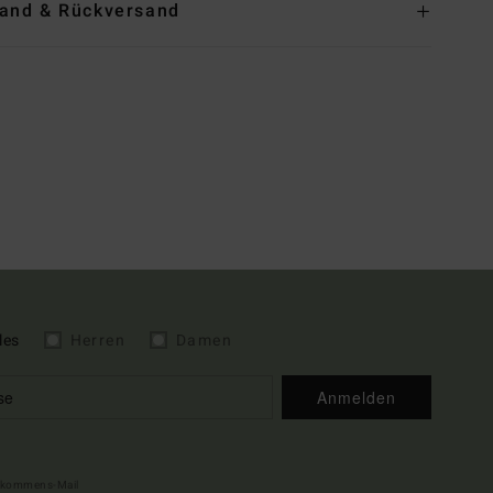
and & Rückversand
les
Herren
Damen
Anmelden
illkommens-Mail