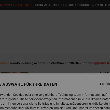
DOPPELTER RABATT
Extra 25% Rabatt auf alle angebote*
Damen
He
Startsei
ndneu
Swim
Bekleidung
Accessoires
Surf
Since '73
Kollektionen
Doppelter R
Pic
Fraue
NE AUSWAHL FÜR IHRE DATEN
Fortfah
€ 7
erwenden Cookies oder eine vergleichbare Technologie, um Informationen auf I
DOPPE
f zuzugreifen. Diese personenbezogenen Informationen (wie Ihre Browserdaten
 um Ihnen personalisierte Beiträge und Inhalte zu präsentieren, um die Leist
um mehr über ihr Publikum zu erfahren, um die Produkte unserer Partner zu ent
Farbe