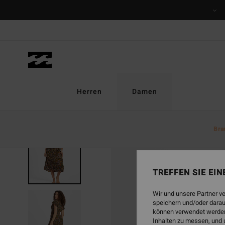
Direkt
zur
Produktinformation
springen
Herren
Damen
Bra
AUSVERKAUFT
TREFFEN SIE EI
Wir und unsere Partner v
speichern und/oder darau
können verwendet werden,
Inhalten zu messen, und 