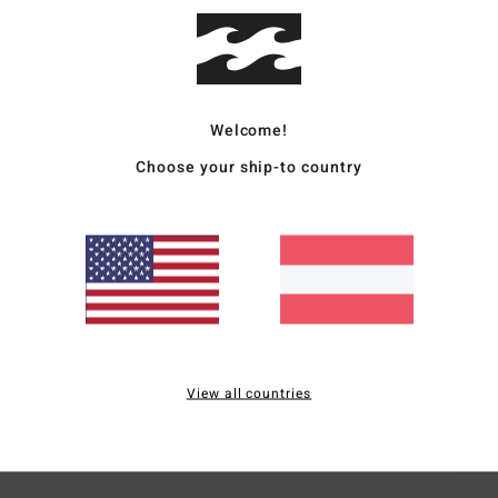
Fraue
Style
Welcome!
Funk
Choose your ship-to country
S
P
H
Ä
L
A
Taill
D
View all countries
Zusa