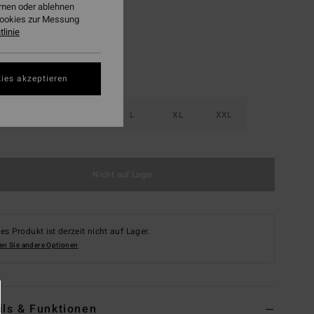
ehmen oder ablehnen
Cookies zur Messung
linie
ies akzeptieren
S
M
L
XL
XXL
Nicht auf Lager
es Produkt ist derzeit nicht auf Lager.
en Sie andere Optionen
ils & Funktionen