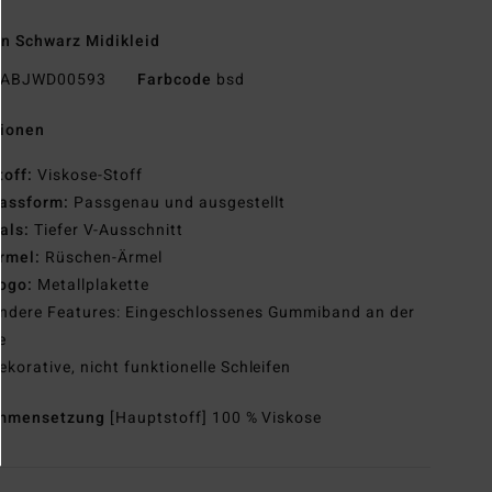
n Schwarz Midikleid
ABJWD00593
Farbcode
bsd
tionen
toff:
Viskose-Stoff
assform:
Passgenau und ausgestellt
als:
Tiefer V-Ausschnitt
rmel:
Rüschen-Ärmel
ogo:
Metallplakette
ndere Features: Eingeschlossenes Gummiband an der
e
ekorative, nicht funktionelle Schleifen
mmensetzung
[Hauptstoff] 100 % Viskose