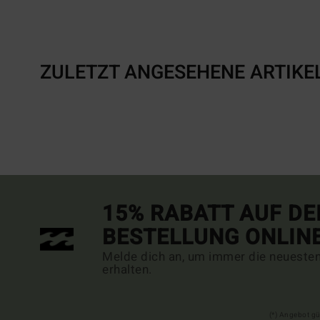
ZULETZT ANGESEHENE ARTIKE
15% RABATT AUF DE
BESTELLUNG ONLIN
Melde dich an, um immer die neueste
erhalten.
(*) Angebot gü