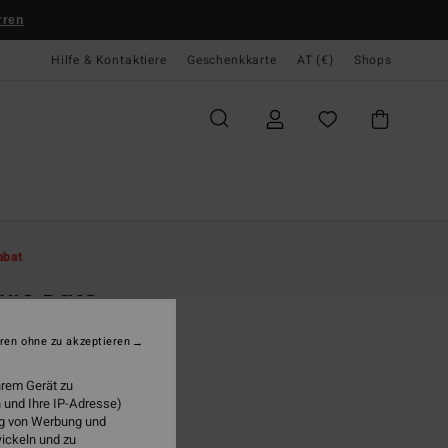
rren
Hilfe & Kontaktiere
Geschenkkarte
AT (€)
Shops
te
Damen
Bekleidung
Kleider
abat
nic Date
n Schwarz Midikleid
ren ohne zu akzeptieren
9,95
hrem Gerät zu
LTER RABATT EXTRA 25%
 und Ihre IP-Adresse)
ung von Werbung und
wickeln und zu
Black Sands