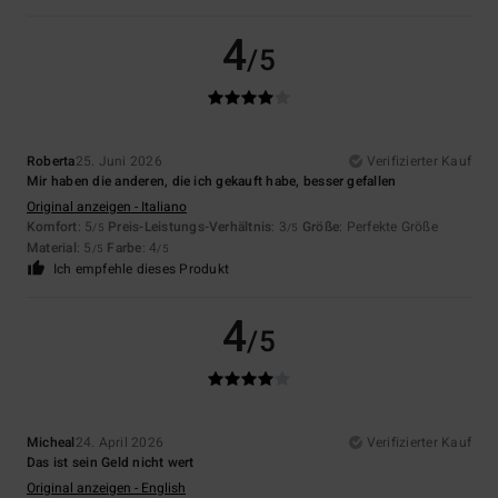
4
/5
Roberta
25. Juni 2026
Verifizierter Kauf
Mir haben die anderen, die ich gekauft habe, besser gefallen
Original anzeigen - Italiano
Komfort
: 5
Preis-Leistungs-Verhältnis
: 3
Größe
: Perfekte Größe
/5
/5
Material
: 5
Farbe
: 4
/5
/5
Ich empfehle dieses Produkt
4
/5
Micheal
24. April 2026
Verifizierter Kauf
Das ist sein Geld nicht wert
Original anzeigen - English