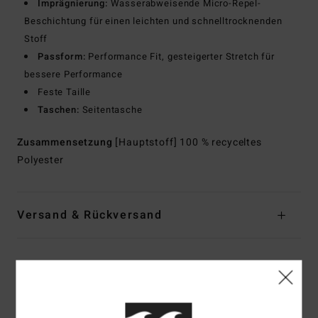
Imprägnierung:
Wasserabweisende Micro-Repel-
Beschichtung für einen leichten und schnelltrocknenden
Stoff
Passform:
Performance Fit, gesteigerter Stretch für
bessere Performance
Feste Taille
Taschen:
Seitentasche
Zusammensetzung
[Hauptstoff] 100 % recyceltes
Polyester
Versand & Rückversand
Kundenbewertungen