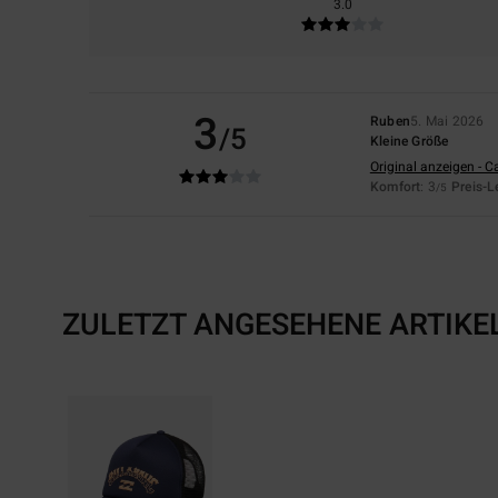
3.0
3
Ruben
5. Mai 2026
/5
Kleine Größe
Original anzeigen - C
Komfort
: 3
Preis-L
/5
ZULETZT ANGESEHENE ARTIKE