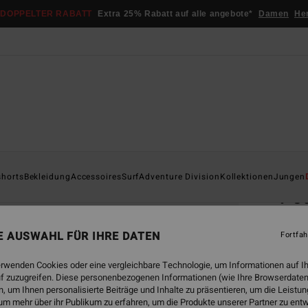
DOPPELTER RABATT
Extra 25% Rabatt auf alle angebote*
Damen
He
Startsei
shorts
Bekleidung
Accessoires
Surf
Adventure Division
Kollektionen
Jungen
Po
Junge
NE AUSWAHL FÜR IHRE DATEN
Fortfah
3.0
€ 7,54
erwenden Cookies oder eine vergleichbare Technologie, um Informationen auf I
f zuzugreifen. Diese personenbezogenen Informationen (wie Ihre Browserdaten
€ 17,
 um Ihnen personalisierte Beiträge und Inhalte zu präsentieren, um die Leist
€ 1
um mehr über ihr Publikum zu erfahren, um die Produkte unserer Partner zu ent